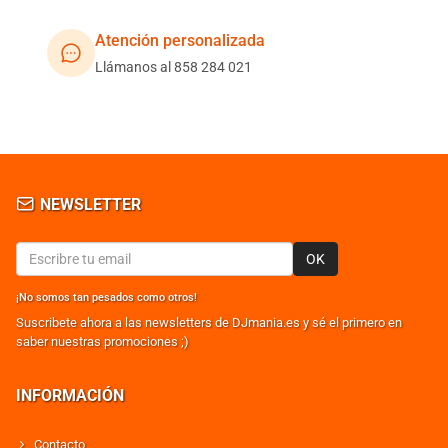
Atención personalizada
Llámanos al 858 284 021
NEWSLETTER
OK
¡No somos tan pesados como otros!
Suscribete ahora a las newsletters de DJmania.es y sé el primero en
saber nuestras promociones ;)
INFORMACIÓN
Contacto