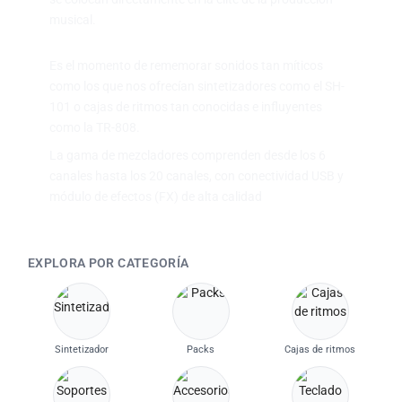
musical.
Es el momento de rememorar sonidos tan míticos
como los que nos ofrecían sintetizadores como el SH-
101 o cajas de ritmos tan conocidas e influyentes
como la TR-808.
La gama de mezcladores comprenden desde los 6
canales hasta los 20 canales, con conectividad USB y
módulo de efectos (FX) de alta calidad
EXPLORA POR CATEGORÍA
Sintetizador
Packs
Cajas de ritmos