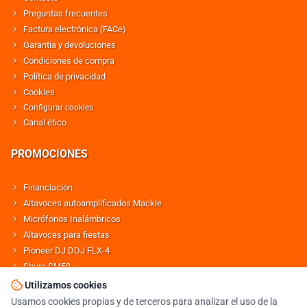
Preguntas frecuentes
Factura electrónica (FACe)
Garantía y devoluciones
Condiciones de compra
Política de privacidad
Cookies
Configurar cookies
Canal ético
PROMOCIONES
Financiación
Altavoces autoamplificados Mackie
Micrófonos Inalámbricos
Altavoces para fiestas
Pioneer DJ DDJ FLX-4
Shure SM58
Altavoces Behringer
Utilizamos cookies
Usamos cookies propias y de terceros para analizar el uso de la