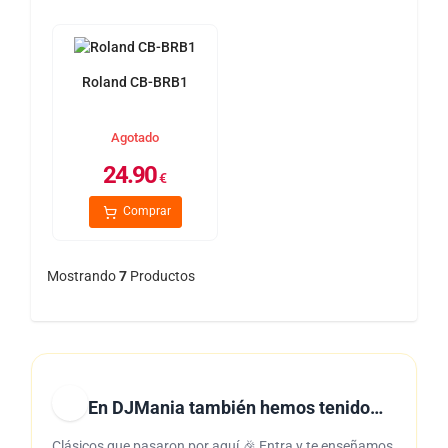
Roland CB-BRB1
Agotado
24.90
€
Comprar
Mostrando
7
Productos
En DJMania también hemos tenido…
Clásicos que pasaron por aquí 🎉 Entra y te enseñamos