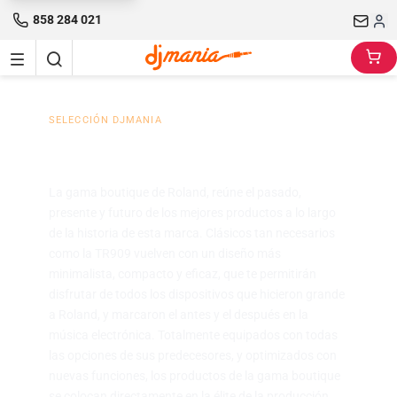
858 284 021
SELECCIÓN DJMANIA
Roland Boutique
La gama boutique de Roland, reúne el pasado,
presente y futuro de los mejores productos a lo largo
de la historia de esta marca. Clásicos tan necesarios
como la TR909 vuelven con un diseño más
minimalista, compacto y eficaz, que te permitirán
disfrutar de todos los dispositivos que hicieron grande
a Roland, y marcaron el antes y el después en la
música electrónica. Totalmente equipados con todas
las opciones de sus predecesores, y optimizados con
nuevas funciones, los productos de la gama boutique
se colocan directamente en la élite de la producción