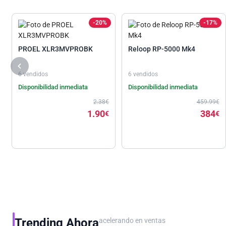
-20%
-17%
PROEL XLR3MVPROBK
Reloop RP-5000 Mk4
6 vendidos
6 vendidos
Disponibilidad inmediata
Disponibilidad inmediata
2.38€
459.99€
1.90
384
€
€
Trending Ahora
acelerando en ventas