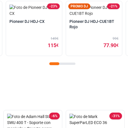
-23%
PROMO DJ
-21%
Pioneer DJ HDJ-CX
Pioneer DJ HDJ-CUE1BT
Rojo
149€
99€
115
77.90
€
€
-6%
-31%