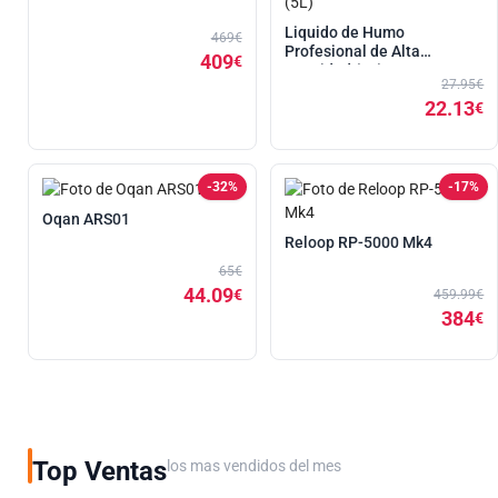
Liquido de Humo
469€
Profesional de Alta
409
€
Densidad (5L)
27.95€
22.13
€
-32%
-17%
Oqan ARS01
Reloop RP-5000 Mk4
65€
44.09
€
459.99€
384
€
Top Ventas
los mas vendidos del mes