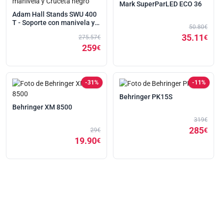
Mark SuperParLED ECO 36
Adam Hall Stands SWU 400
T - Soporte con manivela y
50.80€
Cruceta negro
35.11
€
275.57€
259
€
-31%
-11%
Behringer PK15S
Behringer XM 8500
319€
285
€
29€
19.90
€