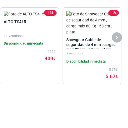
-13%
-1%
ALTO TS415
11 vendidos
Showgear Cable de
Disponibilidad inmediata
seguridad de 4 mm , carga
máx 80 Kg - 50 cm , plata
469€
7 vendidos
409
€
Disponibilidad inmediata
5.75€
5.67
€