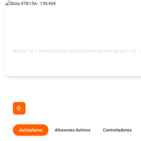
Ibiza XTK15A - 159,90€
Woofer 15" + tweeter Bocina de compresión Bobina de voz 1.34" 
Ver Selección →
Ahora en promoción
Precios especiales por tiempo limitado
Auriculares
Altavoces Activos
Controladores