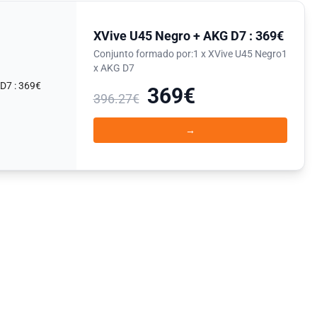
XVive U45 Negro + AKG D7 : 369€
Conjunto formado por:1 x XVive U45 Negro1
x AKG D7
369€
396.27€
→