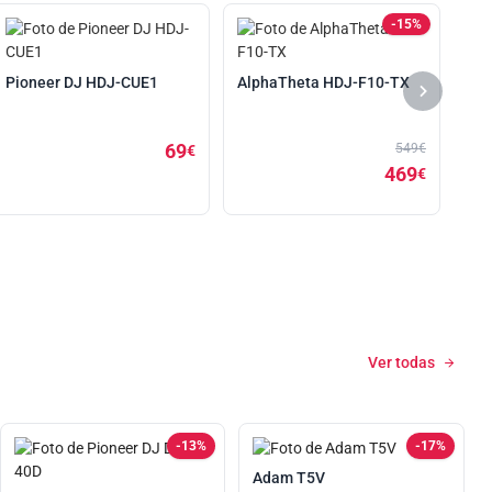
-15%
Al
Pioneer DJ HDJ-CUE1
AlphaTheta HDJ-F10-TX
69
549€
€
469
€
Ver todas
-13%
-17%
Adam T5V