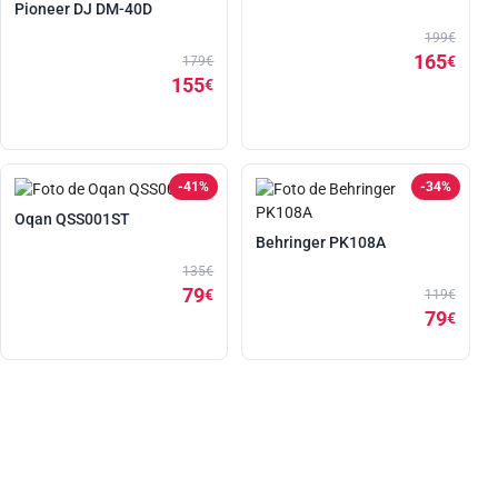
Pioneer DJ DM-40D
199€
165
€
179€
155
€
-41%
-34%
Oqan QSS001ST
Behringer PK108A
135€
79
€
119€
79
€