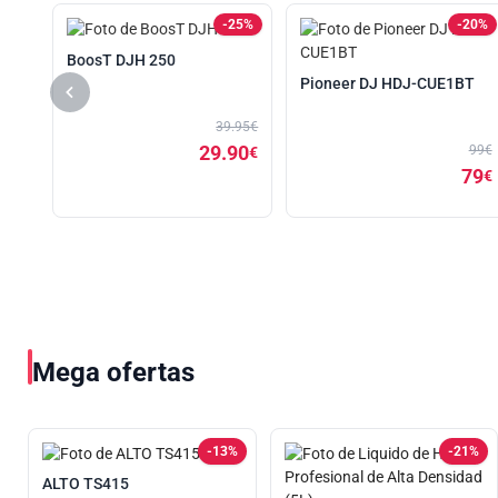
22%
-25%
-20%
BoosT DJH 250
Pioneer DJ HDJ-CUE1BT
449€
49
39.95€
€
29.90
99€
€
79
€
Mega ofertas
-13%
-21%
ALTO TS415