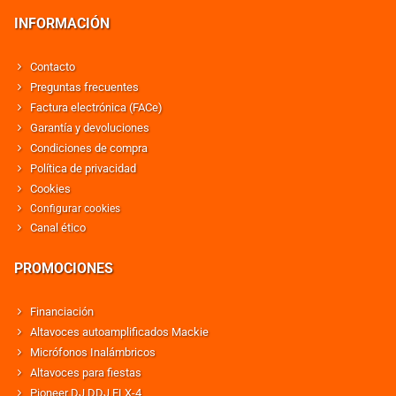
INFORMACIÓN
Contacto
Preguntas frecuentes
Factura electrónica (FACe)
Garantía y devoluciones
Condiciones de compra
Política de privacidad
Cookies
Configurar cookies
Canal ético
PROMOCIONES
Financiación
Altavoces autoamplificados Mackie
Micrófonos Inalámbricos
Altavoces para fiestas
Pioneer DJ DDJ FLX-4