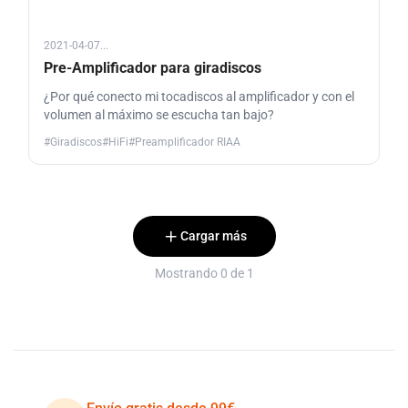
2021-04-07...
Pre-Amplificador para giradiscos
¿Por qué conecto mi tocadiscos al amplificador y con el
volumen al máximo se escucha tan bajo?
#Giradiscos
#HiFi
#Preamplificador RIAA
Cargar más
Mostrando 0 de 1