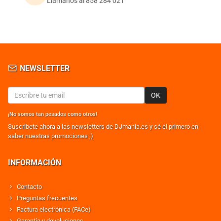
Llámanos al 858 284 021
NEWSLETTER
OK
¡No somos tan pesados como otros!
Suscribete ahora a las newsletters de DJmania.es y sé el primero en
saber nuestras promociones ;)
INFORMACIÓN
Contacto
Preguntas frecuentes
Factura electrónica (FACe)
Garantía y devoluciones