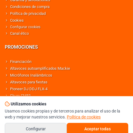
Condiciones de compra
Política de privacidad
Cookies
Configurar cookies
Canal ético
PROMOCIONES
Financiación
Altavoces autoamplificados Mackie
Micrófonos Inalámbricos
Altavoces para fiestas
Pioneer DJ DDJ FLX-4
Shure SM58
Altavoces Behringer
Utilizamos cookies
Usamos cookies propias y de terceros para analizar el uso de la
web y mejorar nuestros servicios.
Política de cookies
© DJMANIA 2000-2026 TODOS LOS DERECHOS RESERVADOS
TIENDA DJ ESPECIALISTA EN SONIDO E ILUMINACIÓN PROFESIONAL
Configurar
Aceptar todas