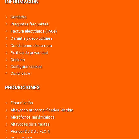
INFORMACIÓN
Contacto
Preguntas frecuentes
Factura electrónica (FACe)
Garantía y devoluciones
Condiciones de compra
Política de privacidad
Cookies
Configurar cookies
Canal ético
PROMOCIONES
Financiación
Altavoces autoamplificados Mackie
Micrófonos Inalámbricos
Altavoces para fiestas
Pioneer DJ DDJ FLX-4
Shure SM58