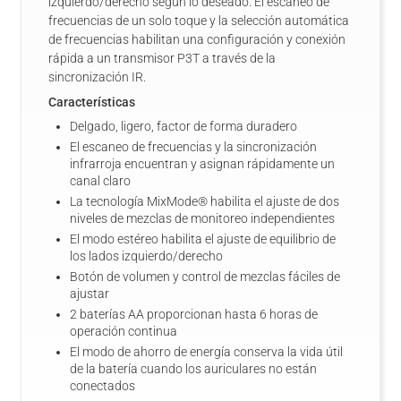
izquierdo/derecho según lo deseado. El escaneo de
frecuencias de un solo toque y la selección automática
de frecuencias habilitan una configuración y conexión
rápida a un transmisor P3T a través de la
sincronización IR.
Características
Delgado, ligero, factor de forma duradero
El escaneo de frecuencias y la sincronización
infrarroja encuentran y asignan rápidamente un
canal claro
La tecnología MixMode® habilita el ajuste de dos
niveles de mezclas de monitoreo independientes
El modo estéreo habilita el ajuste de equilibrio de
los lados izquierdo/derecho
Botón de volumen y control de mezclas fáciles de
ajustar
2 baterías AA proporcionan hasta 6 horas de
operación continua
El modo de ahorro de energía conserva la vida útil
de la batería cuando los auriculares no están
conectados