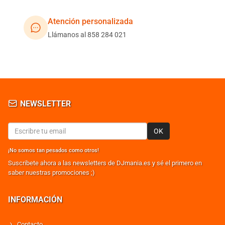
Atención personalizada
Llámanos al 858 284 021
NEWSLETTER
OK
¡No somos tan pesados como otros!
Suscribete ahora a las newsletters de DJmania.es y sé el primero en
saber nuestras promociones ;)
INFORMACIÓN
Contacto