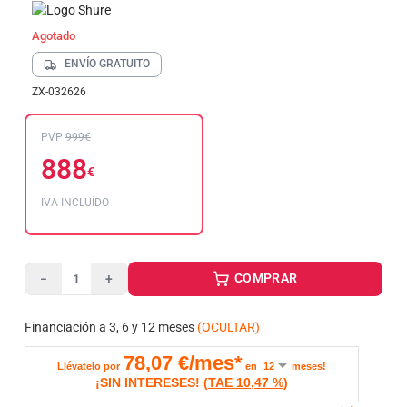
Agotado
ENVÍO GRATUITO
ZX-032626
PVP
999€
888
€
IVA INCLUÍDO
COMPRAR
−
+
Financiación a 3, 6 y 12 meses
(OCULTAR)
78,07
€/mes*
Llévatelo por
en
meses!
¡SIN INTERESES!
(
TAE
10,47 %
)