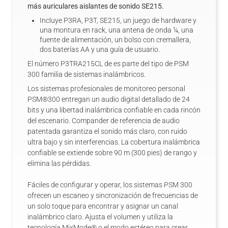
más auriculares aislantes de sonido SE215.
Incluye P3RA, P3T, SE215, un juego de hardware y
una montura en rack, una antena de onda ¼, una
fuente de alimentación, un bolso con cremallera,
dos baterías AA y una guía de usuario.
El número P3TRA215CL de es parte del tipo de PSM
300 familia de sistemas inalámbricos.
Los sistemas profesionales de monitoreo personal
PSM®300 entregan un audio digital detallado de 24
bits y una libertad inalámbrica confiable en cada rincón
del escenario. Compander de referencia de audio
patentada garantiza el sonido más claro, con ruido
ultra bajo y sin interferencias. La cobertura inalámbrica
confiable se extiende sobre 90 m (300 pies) de rango y
elimina las pérdidas.
Fáciles de configurar y operar, los sistemas PSM 300
ofrecen un escaneo y sincronización de frecuencias de
un solo toque para encontrar y asignar un canal
inalámbrico claro. Ajusta el volumen y utiliza la
tecnología MixMode® o el modo estéreo para crear