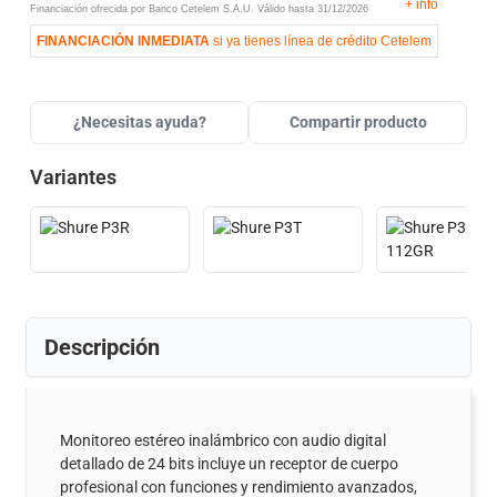
+
info
Financiación ofrecida por Banco Cetelem S.A.U.
Válido hasta
31/12/2026
FINANCIACIÓN INMEDIATA
si ya tienes línea de crédito Cetelem
¿Necesitas ayuda?
Compartir producto
Variantes
Descripción
Monitoreo estéreo inalámbrico con audio digital
detallado de 24 bits incluye un receptor de cuerpo
profesional con funciones y rendimiento avanzados,