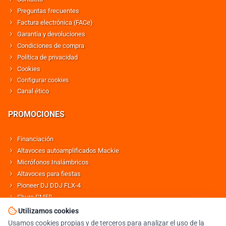
Preguntas frecuentes
Factura electrónica (FACe)
Garantía y devoluciones
Condiciones de compra
Política de privacidad
Cookies
Configurar cookies
Canal ético
PROMOCIONES
Financiación
Altavoces autoamplificados Mackie
Micrófonos Inalámbricos
Altavoces para fiestas
Pioneer DJ DDJ FLX-4
Shure SM58
Altavoces Behringer
Utilizamos cookies
Usamos cookies propias y de terceros para analizar el uso de la