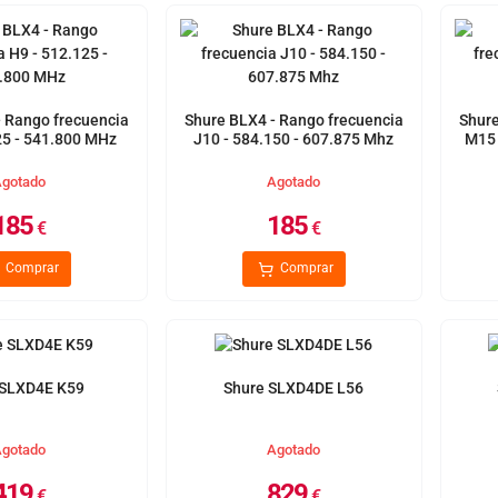
- Rango frecuencia
Shure BLX4 - Rango frecuencia
Shure
25 - 541.800 MHz
J10 - 584.150 - 607.875 Mhz
M15 
gotado
Agotado
185
185
€
€
Comprar
Comprar
 SLXD4E K59
Shure SLXD4DE L56
gotado
Agotado
419
829
€
€