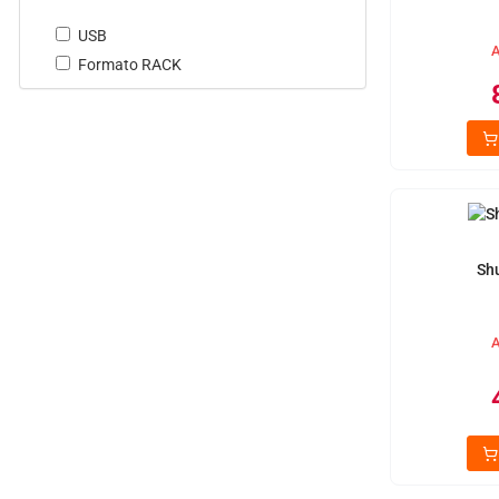
USB
A
Formato RACK
Sh
A