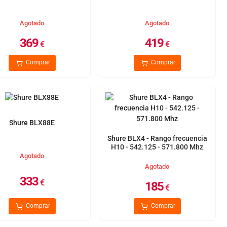
Agotado
Agotado
369
419
€
€
Comprar
Comprar
Shure BLX88E
Shure BLX4 - Rango frecuencia
H10 - 542.125 - 571.800 Mhz
Agotado
Agotado
333
€
185
€
Comprar
Comprar