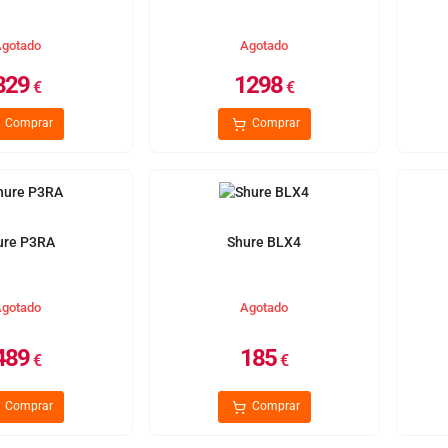
gotado
Agotado
829
1298
€
€
Comprar
Comprar
ure P3RA
Shure BLX4
gotado
Agotado
489
185
€
€
Comprar
Comprar