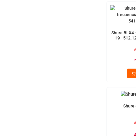
Shure BLX4 
H9 - 512.1
A
Shure
A