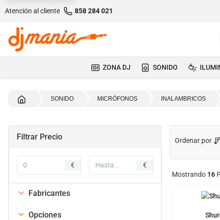
Atención al cliente
858 284 021
ZONA DJ
SONIDO
ILUMI
Inicio
SONIDO
MICRÓFONOS
INALAMBRICOS
Filtrar Precio
Ordenar por
€
€
Mostrando
16
P
Fabricantes
Opciones
Shur