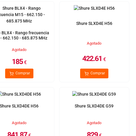
Shure SLXD4E H56
 BLX4 - Rango frecuencia
- 662.150 - 685.875 MHz
Agotado
Agotado
422.61
€
185
€
Comprar
Comprar
Shure SLXD4DE H56
Shure SLXD4DE G59
Agotado
Agotado
841.87
829
€
€