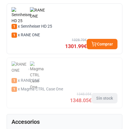
+
x Sennheiser HD 25
1
x RANE ONE
1
1328.70€
Comprar
1301.99€
+
x RANE ONE
1
x Magma CTRL Case One
1
1348.05€
Sin stock
1348.05€
Accesorios