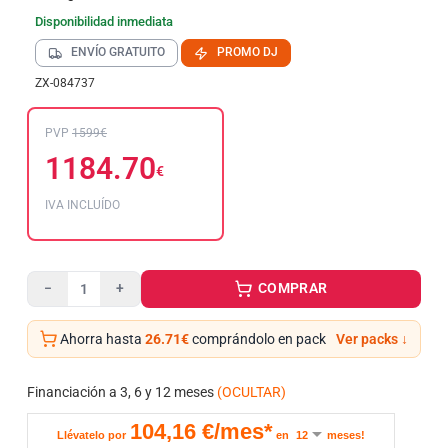
Disponibilidad inmediata
ENVÍO GRATUITO
PROMO DJ
ZX-084737
PVP
1599€
1184.70
€
IVA INCLUÍDO
COMPRAR
−
+
Ahorra hasta
26.71€
comprándolo en pack
Ver packs ↓
Financiación a 3, 6 y 12 meses
(OCULTAR)
104,16
€/mes*
Llévatelo por
en
meses!