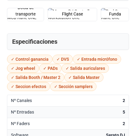
Bolsa de
transporte
Flight Case
Funda
Especificaciones
✓ Control ganancia
✓ DVS
✓ Entrada micrófono
✓ Jog wheel
✓ PADs
✓ Salida auriculares
✓ Salida Booth / Master 2
✓ Salida Master
✓ Seccion efectos
✓ Sección samplers
Nº Canales
2
Nº Entradas
5
Nº Faders
2
Software
Serato DJ