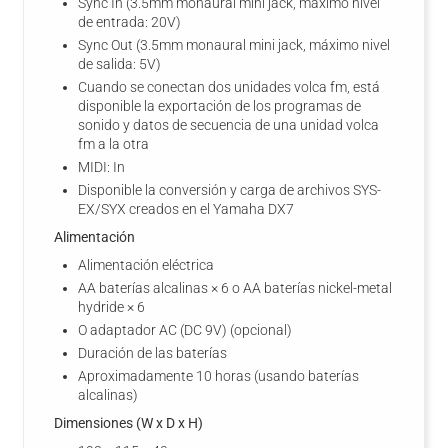
Sync In (3.5mm monaural mini jack, máximo nivel
de entrada: 20V)
Sync Out (3.5mm monaural mini jack, máximo nivel
de salida: 5V)
Cuando se conectan dos unidades volca fm, está
disponible la exportación de los programas de
sonido y datos de secuencia de una unidad volca
fm a la otra
MIDI: In
Disponible la conversión y carga de archivos SYS-
EX/SYX creados en el Yamaha DX7
Alimentación
Alimentación eléctrica
AA baterías alcalinas × 6 o AA baterías nickel-metal
hydride × 6
O adaptador AC (DC 9V) (opcional)
Duración de las baterías
Aproximadamente 10 horas (usando baterías
alcalinas)
Dimensiones (W x D x H)