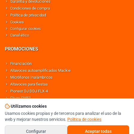
Garantía y devoluciones
Condiciones de compra
Política de privacidad
Cookies
Configurar cookies
Canal ético
PROMOCIONES
Financiación
Altavoces autoamplificados Mackie
Micrófonos Inalámbricos
Altavoces para fiestas
Pioneer DJ DDJ FLX-4
Shure SM58
Altavoces Behringer
Utilizamos cookies
Usamos cookies propias y de terceros para analizar el uso de la
web y mejorar nuestros servicios.
Política de cookies
© DJMANIA 2000-2026 TODOS LOS DERECHOS RESERVADOS
TIENDA DJ ESPECIALISTA EN SONIDO E ILUMINACIÓN PROFESIONAL
Configurar
Aceptar todas