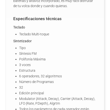
baterías y altavoz incorporado, es muy fácil disfrutar
de tu volca donde y cuando quieras.
Especificaciones técnicas
Teclado
Teclado Multi-toque
Sintetizador
Tipo
Síntesis FM
Polifonía Máxima
3 voces
Estructura
6 operadores, 32 algoritmos
Número de Programas
32
Edición principal
Modulator (Attack, Decay), Carrier (Attack, Decay),
LFO (Rate, P.Depth), Algrtm
Todos los parámetros de cada operador están