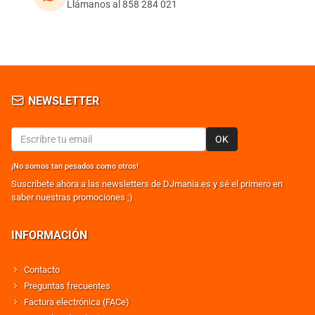
Llámanos al 858 284 021
NEWSLETTER
OK
¡No somos tan pesados como otros!
Suscribete ahora a las newsletters de DJmania.es y sé el primero en
saber nuestras promociones ;)
INFORMACIÓN
Contacto
Preguntas frecuentes
Factura electrónica (FACe)