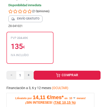
Disponibilidad inmediata
(2 Opiniones)
ENVÍO GRATUITO
ZX-041021
PVP
204.49€
135
€
IVA INCLUÍDO
COMPRAR
−
+
Financiación a 3, 6 y 12 meses
(OCULTAR)
14,11
€/mes*
Llévatelo por
en
meses!
¡SIN INTERESES!
(
TAE
10,15 %
)