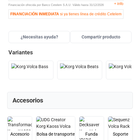
+
info
Financiación ofrecida por Banco Cetelem S.A.U.
Válido hasta
31/12/2026
FINANCIACIÓN INMEDIATA
si ya tienes línea de crédito Cetelem
¿Necesitas ayuda?
Compartir producto
Variantes
Accesorios
Accesorio
Bolsa de transporte
Funda
Soporte