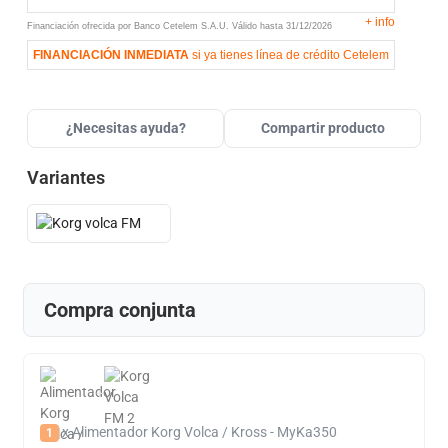
+
info
Financiación ofrecida por Banco Cetelem S.A.U.
Válido hasta
31/12/2026
FINANCIACIÓN INMEDIATA
si ya tienes línea de crédito Cetelem
¿Necesitas ayuda?
Compartir producto
Variantes
Compra conjunta
+
x Alimentador Korg Volca / Kross - MyKa350
1