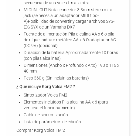
secuencia de una volca fm a la otra
MIDIIN , OUT Nota: conector 3.5mm stereo mini
jack (se necesia un adaptador MIDI tipo-
A)Posibilidad de convertir y cargar archivos SYS-
EX/SYX de un Yamaha DX7
Fuente de alimentación Pila alcalina AA x 6 o pila
de níquel-hidruro metálico AA x 6 O adaptador AC
(DC 9V) (opcional)
Duración de la batería Aproximadamente 10 horas
(con pilas alcalinas)
Dimensiones (Ancho x Profundo x Alto) 193 x 115 x
40 mm
Peso 360 g (Sin incluir las baterías)
¿ Que incluye Korg Volca FM2 ?
Sintetizador Volca FM2
Elementos incluidos Pila alcalina AA x 6 (para
verificar el funcionamiento)
Cable de sincronización
Lista de parámetros de edición
Comprar Korg Volca FM 2