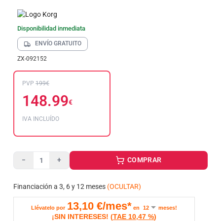
Disponibilidad inmediata
ENVÍO GRATUITO
ZX-092152
PVP
199€
148.99
€
IVA INCLUÍDO
COMPRAR
−
+
Financiación a 3, 6 y 12 meses
(OCULTAR)
13,10
€/mes*
Llévatelo por
en
meses!
¡SIN INTERESES!
(
TAE
10,47 %
)