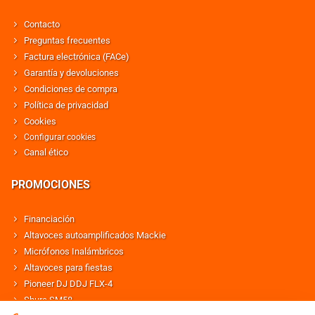
Contacto
Preguntas frecuentes
Factura electrónica (FACe)
Garantía y devoluciones
Condiciones de compra
Política de privacidad
Cookies
Configurar cookies
Canal ético
PROMOCIONES
Financiación
Altavoces autoamplificados Mackie
Micrófonos Inalámbricos
Altavoces para fiestas
Pioneer DJ DDJ FLX-4
Shure SM58