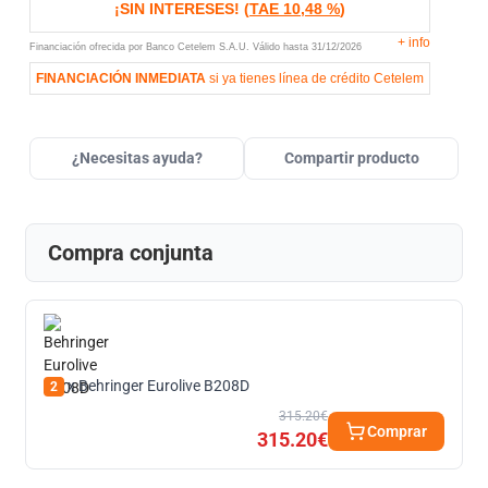
¡SIN INTERESES!
(
TAE
10,48 %
)
+
info
Financiación ofrecida por Banco Cetelem S.A.U.
Válido hasta
31/12/2026
FINANCIACIÓN INMEDIATA
si ya tienes línea de crédito Cetelem
¿Necesitas ayuda?
Compartir producto
Compra conjunta
x Behringer Eurolive B208D
2
315.20€
Comprar
315.20€