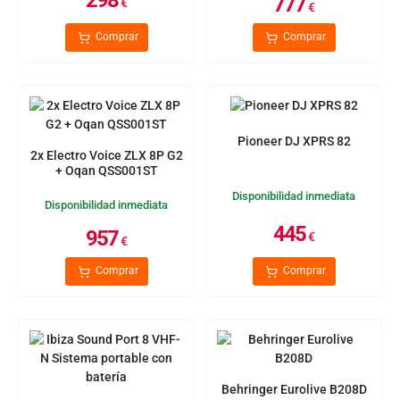
777
€
€
Comprar
Comprar
Pioneer DJ XPRS 82
2x Electro Voice ZLX 8P G2
+ Oqan QSS001ST
Disponibilidad inmediata
Disponibilidad inmediata
445
957
€
€
Comprar
Comprar
Behringer Eurolive B208D