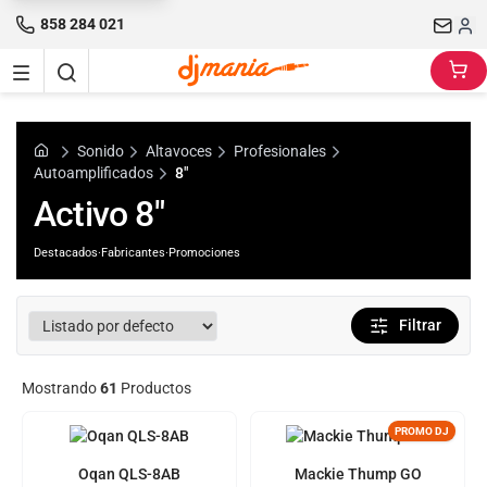
858 284 021
Sonido
Altavoces
Profesionales
Autoamplificados
8"
Activo 8"
Destacados
·
Fabricantes
·
Promociones
Filtrar
Mostrando
61
Productos
PROMO DJ
Oqan QLS-8AB
Mackie Thump GO