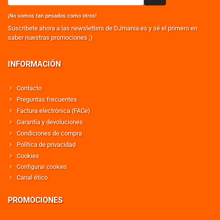
¡No somos tan pesados como otros!
Suscribete ahora a las newsletters de DJmania.es y sé el primero en
saber nuestras promociones ;)
INFORMACIÓN
Contacto
Preguntas frecuentes
Factura electrónica (FACe)
Garantía y devoluciones
Condiciones de compra
Política de privacidad
Cookies
Configurar cookies
Canal ético
PROMOCIONES