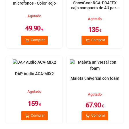
ShowGear RCA-DD4EFX
microfonos - Color Rojo
caja compacta de 4U para
efectos
Agotado
Agotado
49.90
135
€
€
Comprar
Comprar
DAP Audio ACA-MIX2
Maleta universal con foam
Agotado
Agotado
159
67.90
€
€
Comprar
Comprar