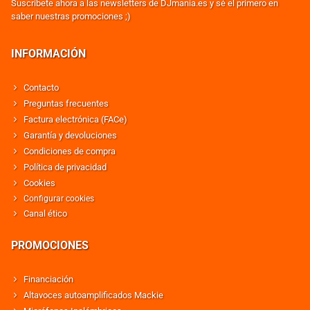
Suscribete ahora a las newsletters de DJmania.es y sé el primero en
saber nuestras promociones ;)
INFORMACIÓN
Contacto
Preguntas frecuentes
Factura electrónica (FACe)
Garantía y devoluciones
Condiciones de compra
Política de privacidad
Cookies
Configurar cookies
Canal ético
PROMOCIONES
Financiación
Altavoces autoamplificados Mackie