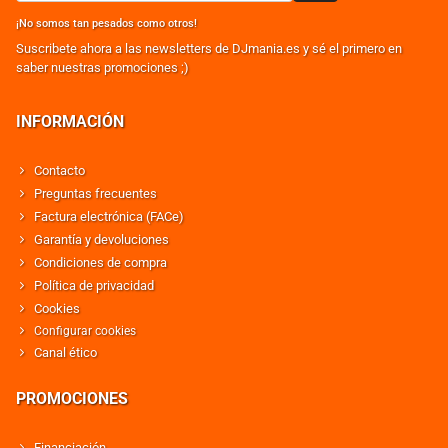
¡No somos tan pesados como otros!
Suscribete ahora a las newsletters de DJmania.es y sé el primero en
saber nuestras promociones ;)
INFORMACIÓN
Contacto
Preguntas frecuentes
Factura electrónica (FACe)
Garantía y devoluciones
Condiciones de compra
Política de privacidad
Cookies
Configurar cookies
Canal ético
PROMOCIONES
Financiación