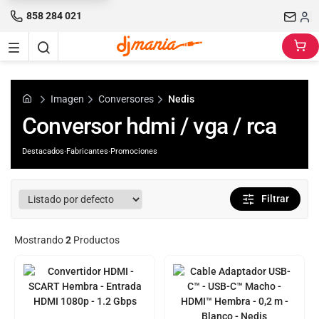
858 284 021
Imagen
Conversores
Nedis
Conversor hdmi / vga / rca
Destacados
·
Fabricantes
·
Promociones
Filtrar
Mostrando
2
Productos