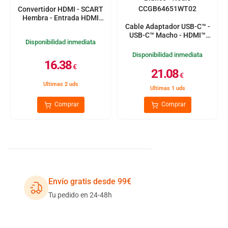
Convertidor HDMI - SCART
Hembra - Entrada HDMI
Cable Adaptador USB-C™ -
1080p - 1.2 Gbps
USB-C™ Macho - HDMI™
Disponibilidad inmediata
Hembra - 0,2 m - Blanco -
Nedis CCGB64651WT02
Disponibilidad inmediata
16.38
€
21.08
€
Ultimas 2 uds
Ultimas 1 uds
Comprar
Comprar
Envío gratis desde 99€
Tu pedido en 24-48h