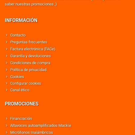
saber nuestras promociones ;)
INFORMACIÓN
Contacto
Preguntas frecuentes
Factura electrónica (FACe)
Garantía y devoluciones
Condiciones de compra
Política de privacidad
Cookies
Configurar cookies
Canal ético
PROMOCIONES
Financiación
Altavoces autoamplificados Mackie
Micrófonos Inalámbricos