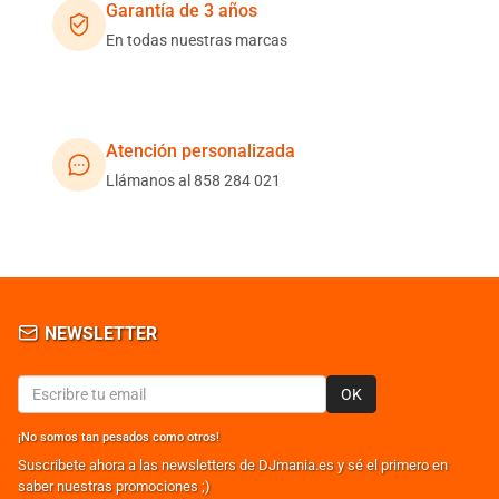
Garantía de 3 años
En todas nuestras marcas
Atención personalizada
Llámanos al 858 284 021
NEWSLETTER
OK
¡No somos tan pesados como otros!
Suscribete ahora a las newsletters de DJmania.es y sé el primero en
saber nuestras promociones ;)