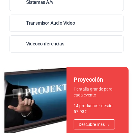
Sistemas A/v
Transmisor Audio Video
Videoconferencias
Proyección
Pantalla grande para
cada evento
14 productos · desde
57.93€
Descubre más →