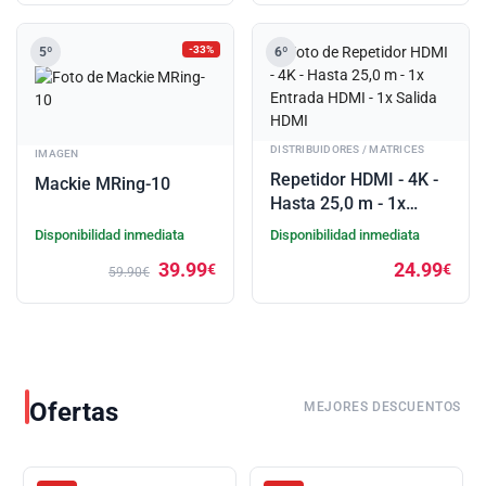
-33%
5º
6º
DISTRIBUIDORES / MATRICES
IMAGEN
Repetidor HDMI - 4K -
Mackie MRing-10
Hasta 25,0 m - 1x
Entrada HDMI - 1x
Disponibilidad inmediata
Disponibilidad inmediata
Salida HDMI
39.99
24.99
€
€
59.90€
Ofertas
MEJORES DESCUENTOS