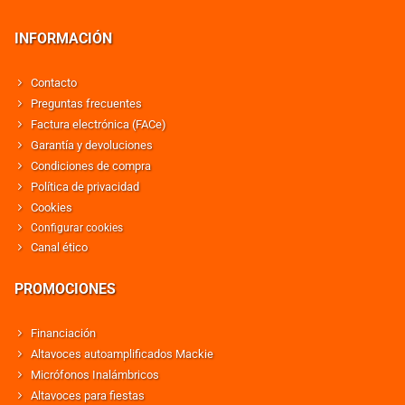
INFORMACIÓN
Contacto
Preguntas frecuentes
Factura electrónica (FACe)
Garantía y devoluciones
Condiciones de compra
Política de privacidad
Cookies
Configurar cookies
Canal ético
PROMOCIONES
Financiación
Altavoces autoamplificados Mackie
Micrófonos Inalámbricos
Altavoces para fiestas