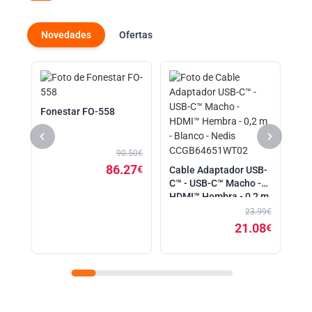
Novedades
Ofertas
4
Fo
FA
Fonestar FO-558
.70€
24
€
90.50€
86.27
€
Cable Adaptador USB-
C™ - USB-C™ Macho -
HDMI™ Hembra - 0,2 m
- Blanco - Nedis
23.99€
CCGB64651WT02
21.08
€