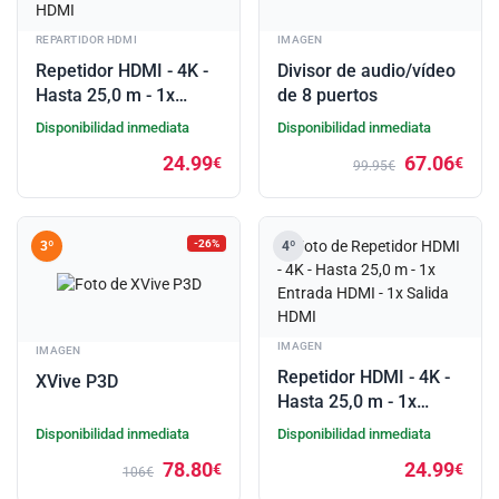
REPARTIDOR HDMI
IMAGEN
Repetidor HDMI - 4K -
Divisor de audio/vídeo
Hasta 25,0 m - 1x
de 8 puertos
Entrada HDMI - 1x
Disponibilidad inmediata
Disponibilidad inmediata
Salida HDMI
24.99
67.06
€
€
99.95€
-26%
3º
4º
IMAGEN
IMAGEN
Repetidor HDMI - 4K -
XVive P3D
Hasta 25,0 m - 1x
Entrada HDMI - 1x
Disponibilidad inmediata
Disponibilidad inmediata
Salida HDMI
78.80
24.99
€
€
106€