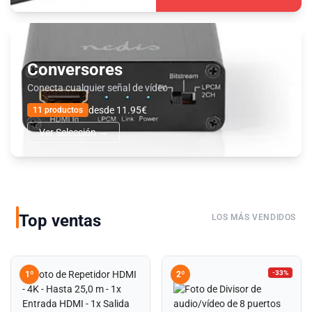
Conversores
Conecta cualquier señal de vídeo
desde 11.95€
11 productos
Ver Selección →
Top ventas
LOS MÁS VENDIDOS
-33%
1º
2º