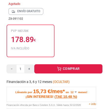
Agotado
ENVÍO GRATUITO
ZX-091102
PVP
187.70€
178.89
€
IVA INCLUÍDO
COMPRAR
−
+
Financiación a 3, 6 y 12 meses
(OCULTAR)
15,73
€/mes*
Llévatelo por
en
meses!
¡SIN INTERESES!
(
TAE
10,48 %
)
+
info
Financiación ofrecida por Banco Cetelem S.A.U.
Válido hasta
31/12/2026