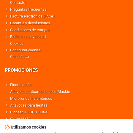
Contacto
Preguntas frecuentes
Factura electrónica (FACe)
Garantía y devoluciones
Condiciones de compra
Política de privacidad
Cookies
Configurar cookies
Canal ético
PROMOCIONES
Financiación
Altavoces autoamplificados Mackie
Micrófonos Inalámbricos
Altavoces para fiestas
Pioneer DJ DDJ FLX-4
Shure SM58
Altavoces Behringer
Utilizamos cookies