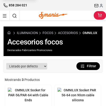
858 284 021
ILUMINACION
FOCOS
ACCESORIOS
OMNILUX
Accesorios focos
Destacados
·
Fabricantes
·
Promociones
Filtrar
Mostrando
3
Productos