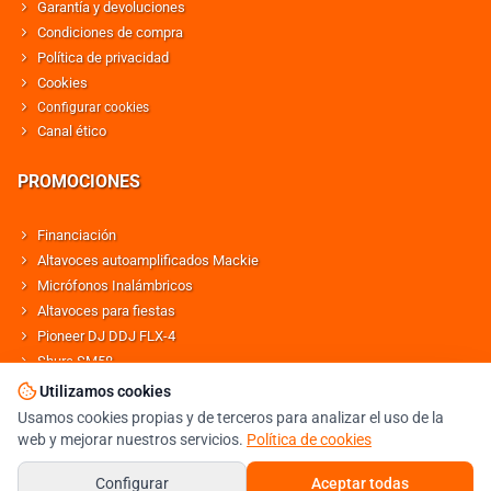
Garantía y devoluciones
Condiciones de compra
Política de privacidad
Cookies
Configurar cookies
Canal ético
PROMOCIONES
Financiación
Altavoces autoamplificados Mackie
Micrófonos Inalámbricos
Altavoces para fiestas
Pioneer DJ DDJ FLX-4
Shure SM58
Altavoces Behringer
Utilizamos cookies
Usamos cookies propias y de terceros para analizar el uso de la
web y mejorar nuestros servicios.
Política de cookies
© DJMANIA 2000-2026 TODOS LOS DERECHOS RESERVADOS
TIENDA DJ ESPECIALISTA EN SONIDO E ILUMINACIÓN PROFESIONAL
Configurar
Aceptar todas