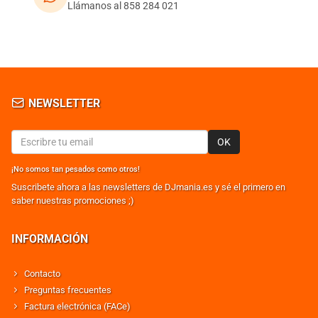
Llámanos al 858 284 021
NEWSLETTER
OK
¡No somos tan pesados como otros!
Suscribete ahora a las newsletters de DJmania.es y sé el primero en
saber nuestras promociones ;)
INFORMACIÓN
Contacto
Preguntas frecuentes
Factura electrónica (FACe)