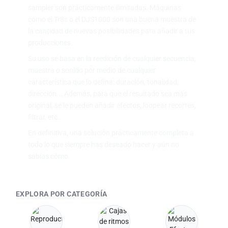
sampler son prácticamente ilimitadas. Máquinas
como el Tr8s o el DJS1000 son una buena muestra de
la cantidad de nuevas posibilidades para añadir a tus
producciones.
Su uso se basa en la reedición de cualquier secuencia,
muestra o sonido por medio de cualquier
característica que lo defina: duración, tonalidad,
dirección... Además, para que el resultado sea más
original, se le pueden añadir efectos, loopear recortes,
filtrar, etc...
En definitiva, una solución prácticamente completa a
todo lo que siempre has deseado hacer y aún no
sabías cómo.
EXPLORA POR CATEGORÍA