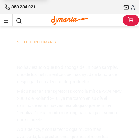
858 284 021
SELECCIÓN DJMANIA
Sampler DJ
No hay estudio que no disponga de un buen sampler,
uno de los instrumentos que más ayuda a la hora de
desplegar la creatividad del productor.
Máquinas tan transgresoras como la mítica AKAI MPC
2000 o el Roland S-10, ya marcaron en su día el
camino de estas nuevas tecnologías que permiten
"reutilizar" de un modo más original cualquier sonido
que se precie.
A día de hoy, y con la tecnología mucho más
avanzada, las prestaciones que nos ofrecen los