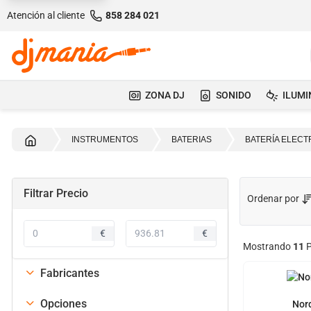
Atención al cliente
858 284 021
ZONA DJ
SONIDO
ILUMI
INICIO
INSTRUMENTOS
BATERIAS
BATERÍA ELECT
Filtrar Precio
Ordenar por
€
€
Mostrando
11
P
Fabricantes
Opciones
Nor