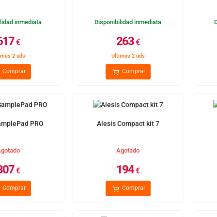
lidad inmediata
Disponibilidad inmediata
617
263
€
€
imas 2 uds
Ultimas 2 uds
Comprar
Comprar
SamplePad PRO
Alesis Compact kit 7
gotado
Agotado
307
194
€
€
Comprar
Comprar