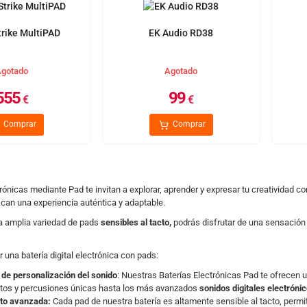
trike MultiPAD
EK Audio RD38
gotado
Agotado
555
99
€
€
Comprar
Comprar
rónicas mediante Pad te invitan a explorar, aprender y expresar tu creatividad c
can una experiencia auténtica y adaptable.
a amplia variedad de pads
sensibles al tacto,
podrás disfrutar de una sensación r
r una batería digital electrónica con pads:
de personalización del sonido
: Nuestras Baterías Electrónicas Pad te ofrecen 
ctos y percusiones únicas hasta los más avanzados
sonidos digitales electrónic
cto avanzada:
Cada pad de nuestra batería es altamente sensible al tacto, permit