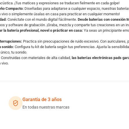
acústica. ¡Tus matices y expresiones se traducen fielmente en cada golpe!
seño Compacto:
Diseñadas para adaptarse a cualquier espacio, nuestras baterías
 vivo o simplemente úsalas en casa para practicar en cualquier momento!
dad:
Conéctate con el mundo digital fácilmente.
Desde baterías con conexión 
nos y software de grabación. ¡Graba, mezcla y comparte tus creaciones en un in
r la batería profesional, novel o prácticar en casa:
Ya seas un principiante emoc
nterrupciones:
Practica sin preocupaciones de ruido excesivo. Con auriculares, p
u sonido:
Configura tu kit de batería según tus preferencias. Ajusta la sensibili
 único, tu sonido.
Construidas con materiales de alta calidad,
las baterías electrónicas pads gar
 vivo.
Garantía de 3 años
En todas nuestras marcas