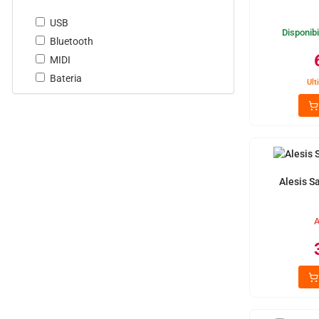
USB
Disponibi
Bluetooth
MIDI
Bateria
Ult
Alesis 
A