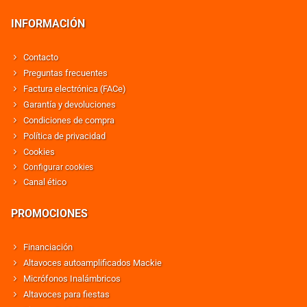
INFORMACIÓN
Contacto
Preguntas frecuentes
Factura electrónica (FACe)
Garantía y devoluciones
Condiciones de compra
Política de privacidad
Cookies
Configurar cookies
Canal ético
PROMOCIONES
Financiación
Altavoces autoamplificados Mackie
Micrófonos Inalámbricos
Altavoces para fiestas