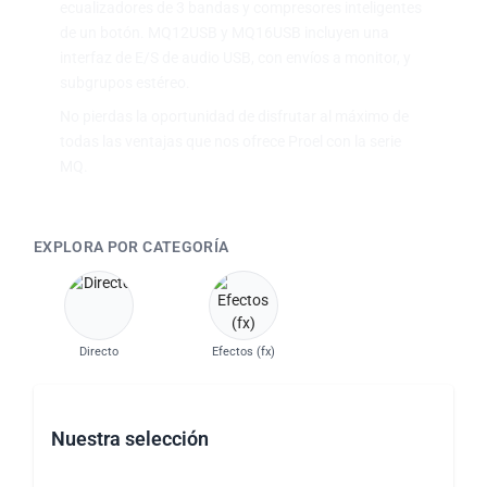
ecualizadores de 3 bandas y compresores inteligentes
de un botón. MQ12USB y MQ16USB incluyen una
interfaz de E/S de audio USB, con envíos a monitor, y
subgrupos estéreo.
No pierdas la oportunidad de disfrutar al máximo de
todas las ventajas que nos ofrece Proel con la serie
MQ.
EXPLORA POR CATEGORÍA
Directo
Efectos (fx)
Nuestra selección