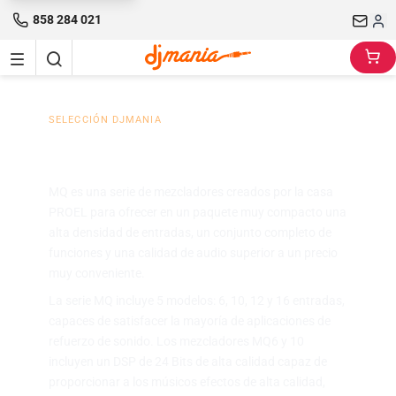
858 284 021
SELECCIÓN DJMANIA
Proel Mixers MQ Series
MQ es una serie de mezcladores creados por la casa
PROEL para ofrecer en un paquete muy compacto una
alta densidad de entradas, un conjunto completo de
funciones y una calidad de audio superior a un precio
muy conveniente.
La serie MQ incluye 5 modelos: 6, 10, 12 y 16 entradas,
capaces de satisfacer la mayoría de aplicaciones de
refuerzo de sonido. Los mezcladores MQ6 y 10
incluyen un DSP de 24 Bits de alta calidad capaz de
proporcionar a los músicos efectos de alta calidad,