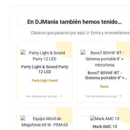
En DJMania también hemos tenido…
Clásicos que pasaron por aquí 🎉 Entra y te enseñamos l
Lo tuvimos
Lo tuvimos
Party Light & Sound Party
12 LED
BoosT 80VHF-BT -
Sistema portable 8" +
Party Light Sound
microfonia
Boost
Ver alternativa actual
Ver alternativa actual
Lo tuvimos
Lo tuvimos
Mark AMC 15