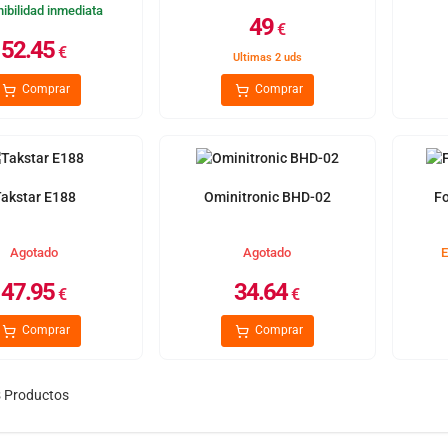
ibilidad inmediata
49
€
52.45
€
Ultimas 2 uds
Comprar
Comprar
akstar E188
Ominitronic BHD-02
Fo
Agotado
Agotado
E
47.95
34.64
€
€
Comprar
Comprar
8
Productos