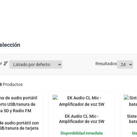
elección
r
Resultados
8
Productos
EK Audio CL Mic -
Siste
Amplificador de voz 5W
bat
e audio portátil con
SB/ranura de tarjeta
D y Radio FM
Disponibilidad inmediata
Di