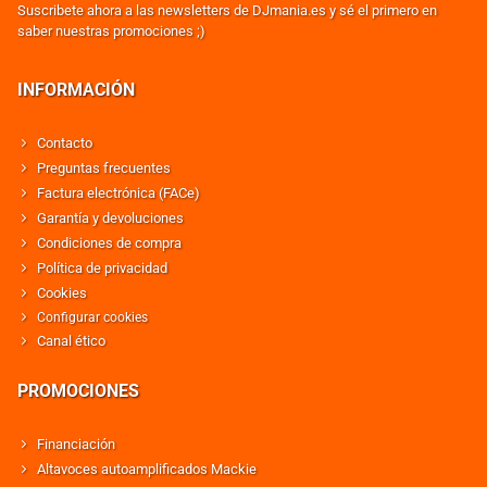
Suscribete ahora a las newsletters de DJmania.es y sé el primero en
saber nuestras promociones ;)
INFORMACIÓN
Contacto
Preguntas frecuentes
Factura electrónica (FACe)
Garantía y devoluciones
Condiciones de compra
Política de privacidad
Cookies
Configurar cookies
Canal ético
PROMOCIONES
Financiación
Altavoces autoamplificados Mackie