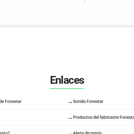
Enlaces
→
 de Fonestar
Sonido Fonestar
→
Productos del fabricante Fonest
→
arato?
Alerta de precio