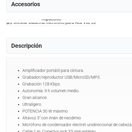
Accesorios
Repuestos
Descripción
Amplificador portátil para cintura.
Grabador/reproductor USB/MicroSD/MP3.
Grabación 128 Kbps.
Autonomía: 9 h volumen medio.
Gran alcance.
Ultraligero.
POTENCIA 30 W máximo
Altavoz 3'' con imán de neodimio
Micrófono de condensador electret unidireccional de cabeza
Cable 1 m. Conector jack 3'5 mm estéreo