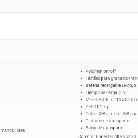
Volumen on/off
Táctiles para grabador/rep
Batería recargable Li-ion, 
Tiempo de carga: 3 h
MEDIDAS 90 x 116 x 32 mm
PESO 0'2 kg
Cable USB a micro USB par
Cinturón de transporte
Bolsa de transporte
 manos libres
Comprar Fonestar Alta Voz 30