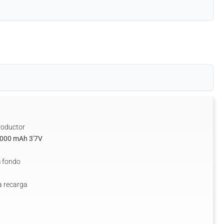
roductor
2.000 mAh 3'7V
 fondo
a recarga