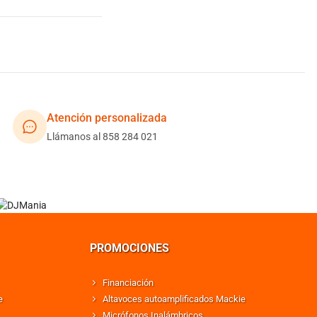
Atención personalizada
Llámanos al 858 284 021
PROMOCIONES
Financiación
e
Altavoces autoamplificados Mackie
Micrófonos Inalámbricos