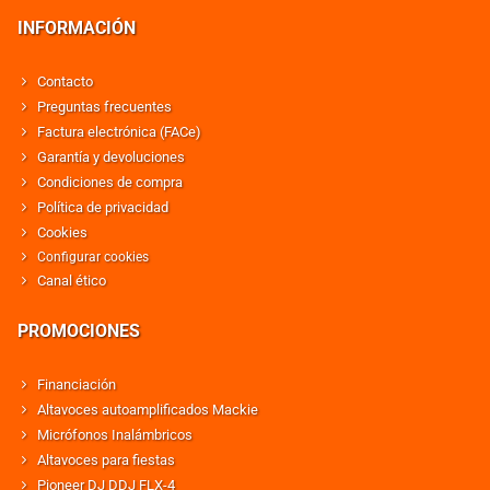
INFORMACIÓN
Contacto
Preguntas frecuentes
Factura electrónica (FACe)
Garantía y devoluciones
Condiciones de compra
Política de privacidad
Cookies
Configurar cookies
Canal ético
PROMOCIONES
Financiación
Altavoces autoamplificados Mackie
Micrófonos Inalámbricos
Altavoces para fiestas
Pioneer DJ DDJ FLX-4