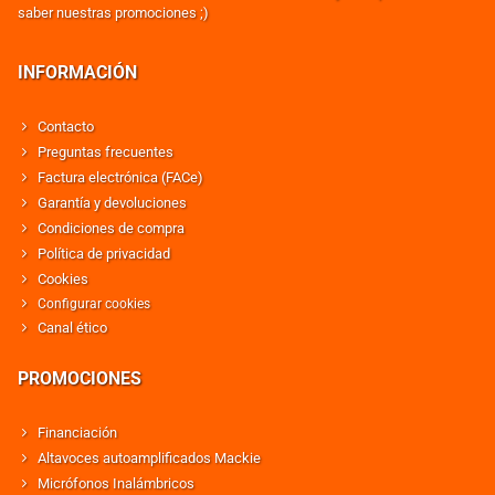
saber nuestras promociones ;)
INFORMACIÓN
Contacto
Preguntas frecuentes
Factura electrónica (FACe)
Garantía y devoluciones
Condiciones de compra
Política de privacidad
Cookies
Configurar cookies
Canal ético
PROMOCIONES
Financiación
Altavoces autoamplificados Mackie
Micrófonos Inalámbricos