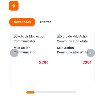
Ahora en promoción
Precios especiales por tiempo limitado
Novedades
Ofertas
Milo Action
Milo Action
Ke
29
Communicator
Communicator White
€
229
229
€
€