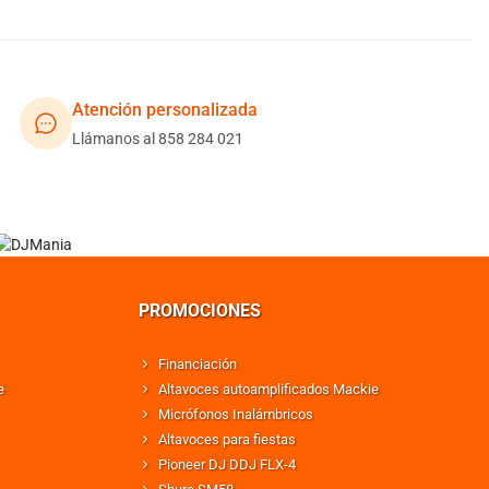
Atención personalizada
Llámanos al 858 284 021
PROMOCIONES
Financiación
e
Altavoces autoamplificados Mackie
Micrófonos Inalámbricos
Altavoces para fiestas
Pioneer DJ DDJ FLX-4