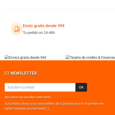
Envío gratis desde 99€
Tu pedido en 24-48h
NEWSLETTER
OK
¡No somos tan pesados como otros!
Suscribete ahora a las newsletters de DJmania.es y sé el primero en
saber nuestras promociones ;)