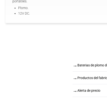
portátiles.
Plomo.
12V DC.
→
Baterias de plomo 
→
Productos del fabri
→
Alerta de precio