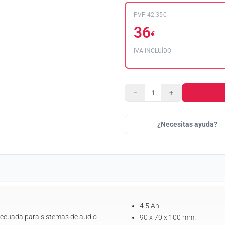
PVP
42.35€
36
€
IVA INCLUÍDO
−
+
¿Necesitas ayuda?
4.5 Ah.
decuada para sistemas de audio
90 x 70 x 100 mm.