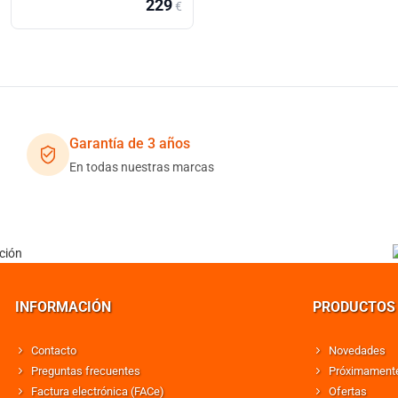
229
€
Garantía de 3 años
En todas nuestras marcas
INFORMACIÓN
PRODUCTOS
Contacto
Novedades
Preguntas frecuentes
Próximament
Factura electrónica (FACe)
Ofertas