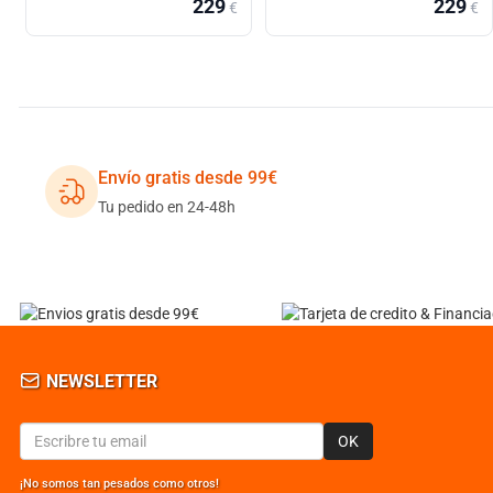
229
229
€
€
Envío gratis desde 99€
Tu pedido en 24-48h
NEWSLETTER
OK
¡No somos tan pesados como otros!