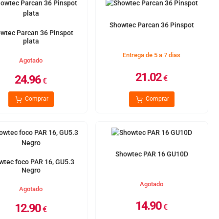
Showtec Parcan 36 Pinspot
wtec Parcan 36 Pinspot
plata
Entrega de 5 a 7 dias
Agotado
21.02
24.96
€
€
Comprar
Comprar
Showtec PAR 16 GU10D
wtec foco PAR 16, GU5.3
Negro
Agotado
Agotado
14.90
12.90
€
€