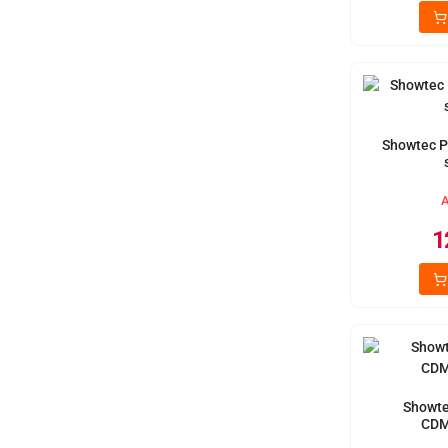
Showtec P
A
1
Showte
CDM