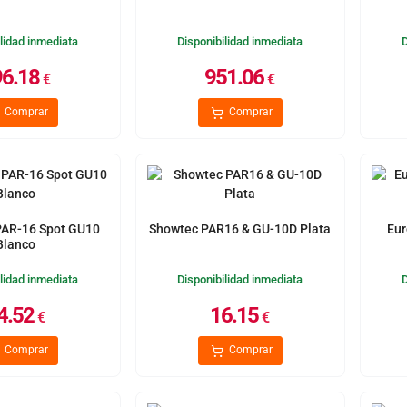
lidad inmediata
Disponibilidad inmediata
6.18
951.06
€
€
Comprar
Comprar
AR-16 Spot GU10
Showtec PAR16 & GU-10D Plata
Eur
Blanco
lidad inmediata
Disponibilidad inmediata
4.52
16.15
€
€
Comprar
Comprar