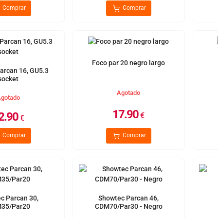
Comprar
Comprar
Foco par 20 negro largo
arcan 16, GU5.3
socket
Agotado
gotado
17.90
2.90
€
€
Comprar
Comprar
c Parcan 30,
Showtec Parcan 46,
35/Par20
CDM70/Par30 - Negro