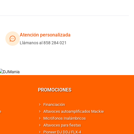
Atención personalizada
Llámanos al 858 284 021
PROMOCIONES
Financiación
e
Altavoces autoamplificados Mackie
Micrófonos Inalámbricos
Altavoces para fiestas
Pioneer DJ DDJ FLX-4