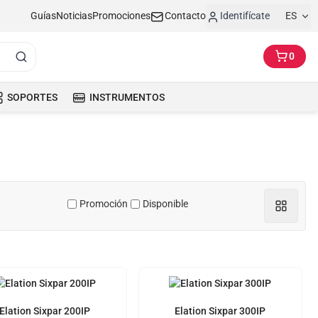
Guías
Noticias
Promociones
Contacto
Identifícate
ES
0
SOPORTES
INSTRUMENTOS
Promoción
Disponible
Elation Sixpar 200IP
Elation Sixpar 300IP