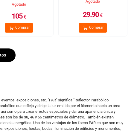
Agotado
Agotado
29.90
105
€
€
Comprar
Comprar
tos
4
 eventos, exposiciones, etc. "PAR" significa "Reflector Parabólico
bólico que refleja y dirige la luz emitida por el filamento hacia un área
 así como para crear efectos especiales y dar una apariencia única y
es son los de 38, 46 y 56 centímetros de diámetro. También existen
iciencia energética. Una de las ventajas de los focos PAR es que son muy
os, exposiciones, fiestas, bodas, iluminación de edificios y monumentos,