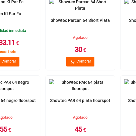
on Kl Par Fc
Showtec Parcan 64 Short Plata
Sho
lidad inmediata
Agotado
83.11
€
30
€
imas 1 uds
Comprar
Comprar
64 negro floorspot
Showtec PAR 64 plata floorspot
Sho
gotado
Agotado
55
45
€
€