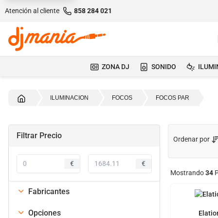
Atención al cliente
858 284 021
ZONA DJ
SONIDO
ILUMI
Inicio
ILUMINACION
FOCOS
FOCOS PAR
Filtrar Precio
Ordenar por
€
€
Mostrando
34
P
Fabricantes
Opciones
Elatio