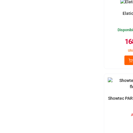
Elati
Disponibi
16
Ult
Showtec PAR 
A