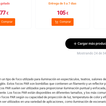
gotado
Entrega de 5 a 7 dias
77
105
€
€
Comprar
Comprar
Cargar más produc
Mostrando 24 de 3
 un tipo de foco utilizado para iluminación en espectáculos, teatros, salones de
glés. Estos focos PAR son bombillas que contienen un filamento y un reflector para
cos PAR suelen ser utilizados para proporcionar iluminación puntual y enfocada,
iente. Los focos PAR están disponibles en diferentes tamaños, y los más comun
e focos PAR según su capacidad de proyección de luz, temperatura de color y ef
n ser utilizados en una variedad de aplicaciones, como iluminación de escenari