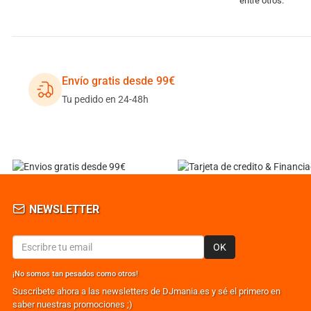
entre otros.
Envío gratis desde 99€
Tu pedido en 24-48h
NEWSLETTER
OK
¡No somos tan pesados como otros!
Suscribete ahora a las newsletters de DJmania.es y sé el primero en
saber nuestras promociones ;)