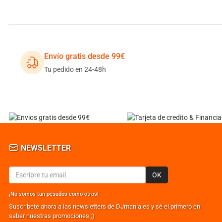
Envío gratis desde 99€
Tu pedido en 24-48h
NEWSLETTER
OK
¡No somos tan pesados como otros!
Suscribete ahora a las newsletters de DJmania.es y sé el primero en
saber nuestras promociones ;)