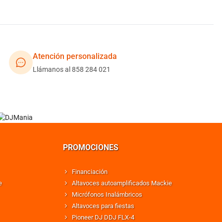
Atención personalizada
Llámanos al 858 284 021
PROMOCIONES
Financiación
e
Altavoces autoamplificados Mackie
Micrófonos Inalámbricos
Altavoces para fiestas
Pioneer DJ DDJ FLX-4