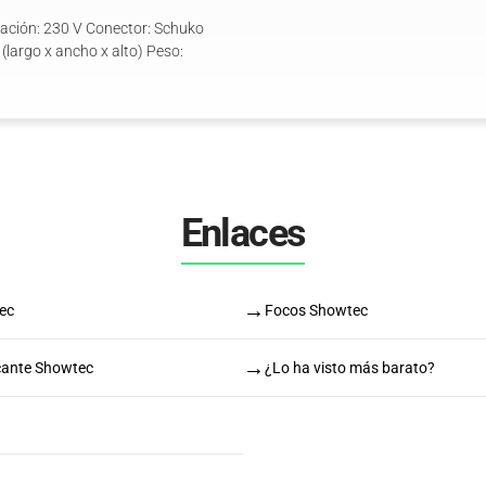
tación: 230 V Conector: Schuko
(largo x ancho x alto) Peso:
Enlaces
→
ec
Focos Showtec
→
icante Showtec
¿Lo ha visto más barato?