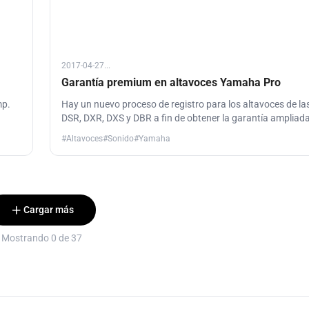
2017-04-27...
Garantía premium en altavoces Yamaha Pro
mp.
Hay un nuevo proceso de registro para los altavoces de las
DSR, DXR, DXS y DBR a fin de obtener la garantía amplia
recopilado toda la información relevante a tal efecto.
#Altavoces
#Sonido
#Yamaha
Cargar más
Mostrando 0 de 37