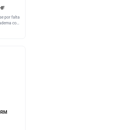
UHF
e por falta
diadema con
 DRM