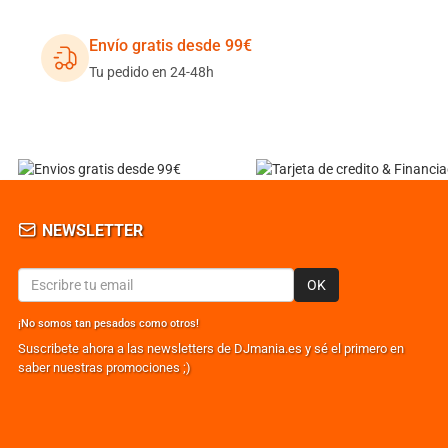
Envío gratis desde 99€
Tu pedido en 24-48h
NEWSLETTER
OK
¡No somos tan pesados como otros!
Suscribete ahora a las newsletters de DJmania.es y sé el primero en
saber nuestras promociones ;)