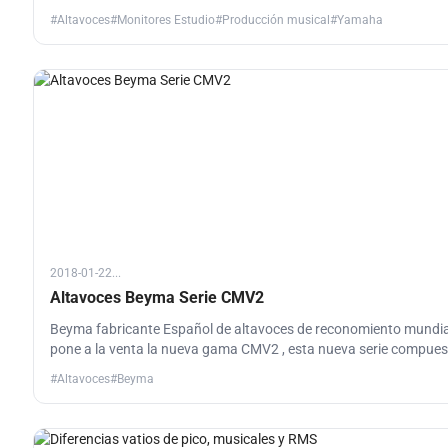
números de serie coincidentes y se envían en una caja empareja
#Altavoces
#Monitores Estudio
#Producción musical
#Yamaha
especial con la etiqueta MP (Matched Pair).
2018-01-22...
Altavoces Beyma Serie CMV2
Beyma fabricante Español de altavoces de reconomiento mundia
pone a la venta la nueva gama CMV2 , esta nueva serie compues
por 5 modelos (6.5", 8", 10", 12" y 15”) es una ampliación de nues
#Altavoces
#Beyma
actual oferta de altavoces de carcasa de plancha prensada.