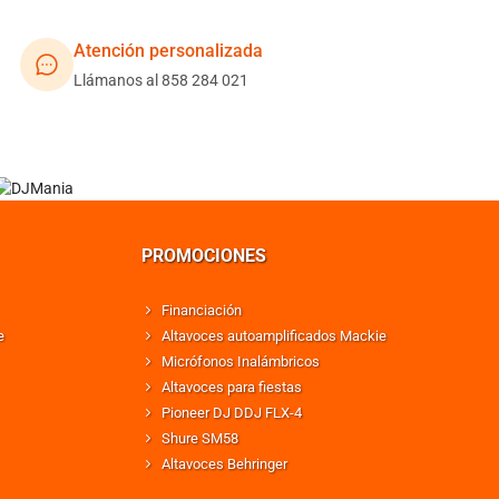
Atención personalizada
Llámanos al 858 284 021
PROMOCIONES
Financiación
e
Altavoces autoamplificados Mackie
Micrófonos Inalámbricos
Altavoces para fiestas
Pioneer DJ DDJ FLX-4
Shure SM58
Altavoces Behringer