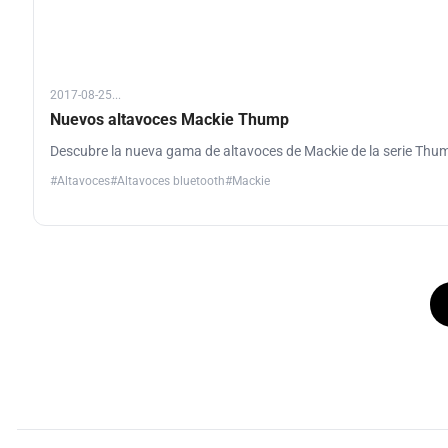
2017-08-25...
Nuevos altavoces Mackie Thump
Descubre la nueva gama de altavoces de Mackie de la serie Thu
#Altavoces
#Altavoces bluetooth
#Mackie