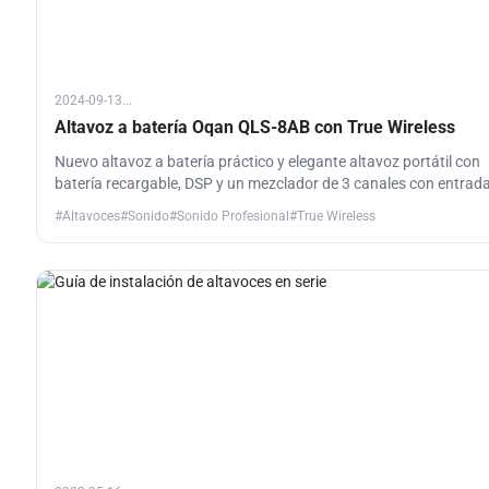
2024-09-13...
Altavoz a batería Oqan QLS-8AB con True Wireless
Nuevo altavoz a batería práctico y elegante altavoz portátil con
batería recargable, DSP y un mezclador de 3 canales con entrad
para micrófono, instrumento o línea. Muy ligero y con un gran so
#Altavoces
#Sonido
#Sonido Profesional
#True Wireless
el QLS-8AB es ideal para todo tipo de aplicaciones, des