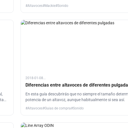
da
#Altavoces
#Mackie
#Sonido
2018-01-08...
Diferencias entre altavoces de diferentes pulgad
l,
En esta guía descubrirás que no siempre el tamaño determ
ta
potencia de un altavoz, aunque habitualmente si sea así.
tra
#Altavoces
#Guias de compra
#Sonido