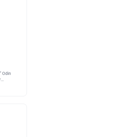
” Odin
r
an tenido en
s.