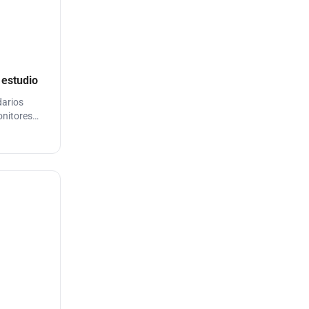
 estudio
darios
onitores
eeter con
int