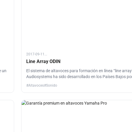
2017-09-11...
Line Array ODIN
e un
El sistema de altavoces para formación en línea “line array
Audiosystems ha sido desarrollado en los Países Bajos po
profesionales y para profesionales. Aún así, también se h
#Altavoces
#Sonido
cuenta las necesidades de usuarios menos experimentado