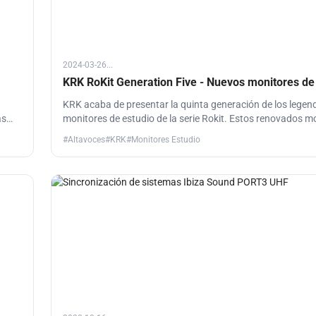
2024-03-26...
KRK RoKit Generation Five - Nuevos monitores de
KRK acaba de presentar la quinta generación de los legen
as
monitores de estudio de la serie Rokit. Estos renovados m
nido,
incluyen 3 modos de sonorización, un nuevo diseño del tw
#Altavoces
#KRK
#Monitores Estudio
cúpula de seda, woofers de fibra de aramida (Kevlar), DSP 