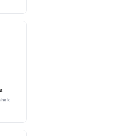
as
ina la