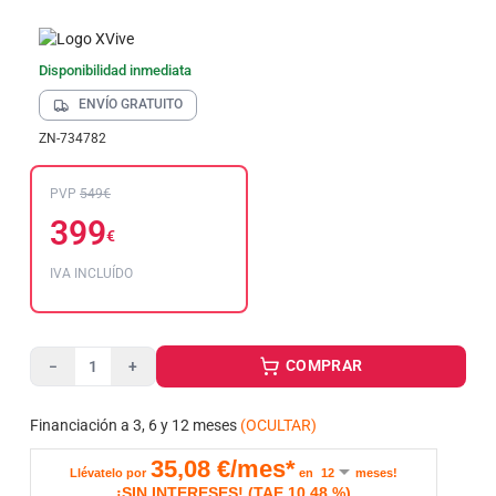
Disponibilidad inmediata
ENVÍO GRATUITO
ZN-734782
PVP
549€
399
€
IVA INCLUÍDO
COMPRAR
−
+
Financiación a 3, 6 y 12 meses
(OCULTAR)
35,08
€/mes*
Llévatelo por
en
meses!
¡SIN INTERESES!
(
TAE
10,48 %
)