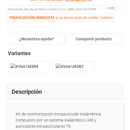
+
info
Financiación ofrecida por Banco Cetelem S.A.U.
Válido hasta
31/12/2026
FINANCIACIÓN INMEDIATA
si ya tienes línea de crédito Cetelem
¿Necesitas ayuda?
Compartir producto
Variantes
Descripción
Kit de monitorización intraauricular inalámbrica
compuesto por un sistema inalámbrico U45 y
auriculares intraauriculares T9.