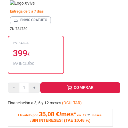
Entrega de 5 a 7 dias
ENVÍO GRATUITO
ZN-734780
PVP
469€
399
€
IVA INCLUÍDO
COMPRAR
−
+
Financiación a 3, 6 y 12 meses
(OCULTAR)
35,08
€/mes*
Llévatelo por
en
meses!
¡SIN INTERESES!
(
TAE
10,48 %
)