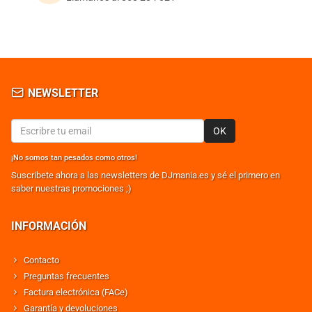
NEWSLETTER
OK
¡No somos tan pesados como otros!
Suscribete ahora a las newsletters de DJmania.es y sé el primero en
saber nuestras promociones ;)
INFORMACIÓN
Contacto
Preguntas frecuentes
Factura electrónica (FACe)
Garantía y devoluciones