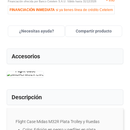
+
info
Financiación ofrecida por Banco Cetelem S.A.U.
Válido hasta
31/12/2026
FINANCIACIÓN INMEDIATA
si ya tienes línea de crédito Cetelem
¿Necesitas ayuda?
Compartir producto
Accesorios
Flight Case
Descripción
Flight Case Midas M32R Plata Trolley y Ruedas
Color: Edición en negro y perfiles en plata