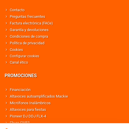
Contacto
Preguntas frecuentes
Factura electrónica (FACe)
Garantía y devoluciones
Condiciones de compra
Política de privacidad
Cookies
Configurar cookies
Canal ético
PROMOCIONES
Financiación
Altavoces autoamplificados Mackie
Micrófonos Inalámbricos
Altavoces para fiestas
Pioneer DJ DDJ FLX-4
Shure SM58