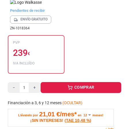
Pendientes de recibir
ENVÍO GRATUITO
ZN-1018364
PVP
239
€
IVA INCLUÍDO
COMPRAR
−
+
Financiación a 3, 6 y 12 meses
(OCULTAR)
21,01
€/mes*
Llévatelo por
en
meses!
¡SIN INTERESES!
(
TAE
10,48 %
)