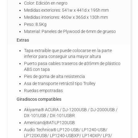
Color: Edición en negro
Medidas exteriores: 541w x 441d x 195h mm
Medidas interiores: 460w x 365d x 130h mm
Peso: 8.5Kg
Material: Paneles de Plywood de 6mm de grueso
Extras
Tapa extraíble que puede colocarse en la parte
inferior para conseguir una mayor altura
Puerto pasa cables traseros de ø35mm de plástico
ABS con tapa
Pies de goma de alta resistencia
Asa de transporte retráctil tipo Trolley
Ruedas empotradas
Giradiscos compatibles
Akiyama® ACURA / DJ-1200USB / DJ-2000USB /
DX-101USB / DX-101USBR
Americandj®AT-LP120USB
Audio Technica® LP120-USB/ LP1240-USB/
LP120XUSB/ LP1240-USBXP/ LP140XP/ LP3/