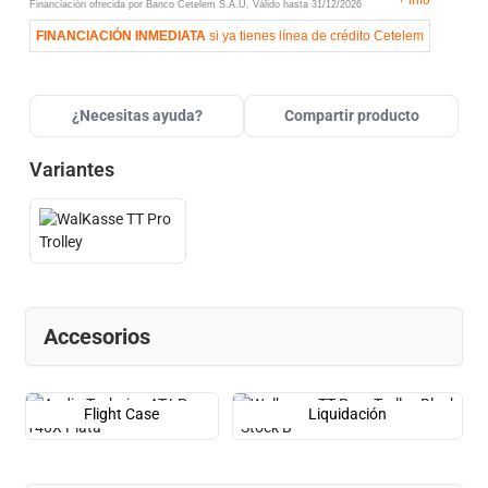
+
info
Financiación ofrecida por Banco Cetelem S.A.U.
Válido hasta
31/12/2026
FINANCIACIÓN INMEDIATA
si ya tienes línea de crédito Cetelem
¿Necesitas ayuda?
Compartir producto
Variantes
Accesorios
Flight Case
Liquidación