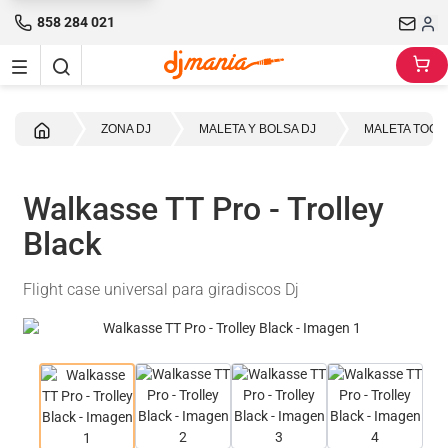
858 284 021
Inicio
ZONA DJ
MALETA Y BOLSA DJ
MALETA TOCA
Walkasse TT Pro - Trolley
Black
Flight case universal para giradiscos Dj