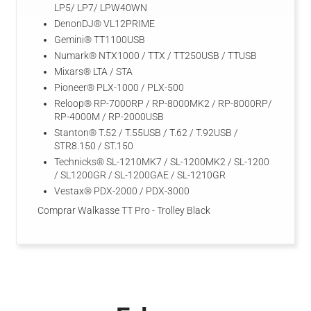
LP5/ LP7/ LPW40WN
DenonDJ® VL12PRIME
Gemini® TT1100USB
Numark® NTX1000 / TTX / TT250USB / TTUSB
Mixars® LTA / STA
Pioneer® PLX-1000 / PLX-500
Reloop® RP-7000RP / RP-8000MK2 / RP-8000RP/
RP-4000M / RP-2000USB
Stanton® T.52 / T.55USB / T.62 / T.92USB /
STR8.150 / ST.150
Technicks® SL-1210MK7 / SL-1200MK2 / SL-1200
/ SL1200GR / SL-1200GAE / SL-1210GR
Vestax® PDX-2000 / PDX-3000
Comprar Walkasse TT Pro - Trolley Black