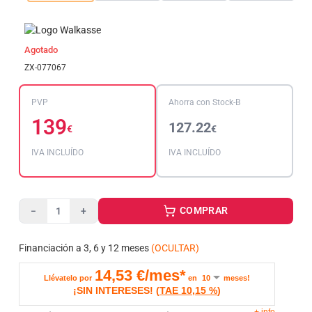
Agotado
ZX-077067
PVP
Ahorra con Stock-B
139
127.22
€
€
IVA INCLUÍDO
IVA INCLUÍDO
COMPRAR
−
+
Financiación a 3, 6 y 12 meses
(OCULTAR)
14,53
€/mes*
Llévatelo por
en
meses!
¡SIN INTERESES!
(
TAE
10,15 %
)