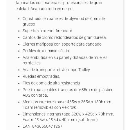
fabricados con materiales profesionales de gran
calidad. Acabado todo en negro.
Construido en paneles de plywood de 6mm de
grueso
Superficie exterior fireboard
Cantos de cromo redondeados de gran dureza.
Cierres mariposa con soporte para candado.
Perfiles de aluminio sólido.
Asa embutida en su panel y dotadas de muelles
retráctiles.
Asa de transporte retráctil tipo Trolley.
Ruedas empotradas.
Pies de goma de alta resistencia
Puerto pasa cables traseros de ø35mm de plástico
ABS con tapa.
Medidas interiores base: 465w x 365d x 130h mm.
Foam removibles con Velcro®.
Dimensiones internas tapa 520w x 425d x 70h mm.
Foam: 195w x 195d x 40h mm (soft foam)
EAN: 8436560471257