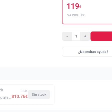
119
€
IVA INCLUÍDO
−
+
¿Necesitas ayuda?
ck
904€
Sin stock
810.76€
 Black