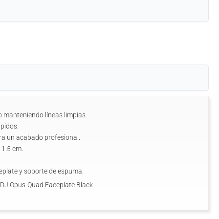
 manteniendo líneas limpias.
ápidos.
ra un acabado profesional.
 1.5 cm.
eplate y soporte de espuma.
 DJ Opus-Quad Faceplate Black