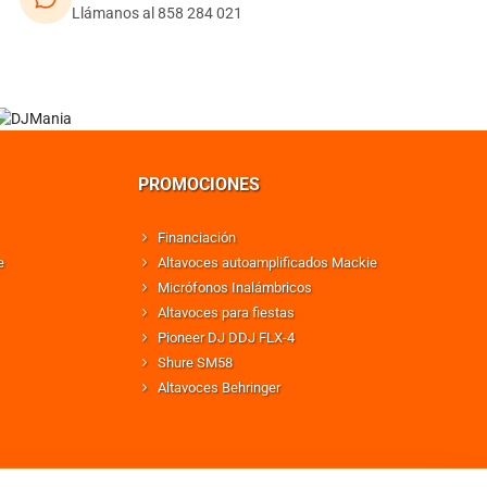
Llámanos al 858 284 021
PROMOCIONES
Financiación
e
Altavoces autoamplificados Mackie
Micrófonos Inalámbricos
Altavoces para fiestas
Pioneer DJ DDJ FLX-4
Shure SM58
Altavoces Behringer