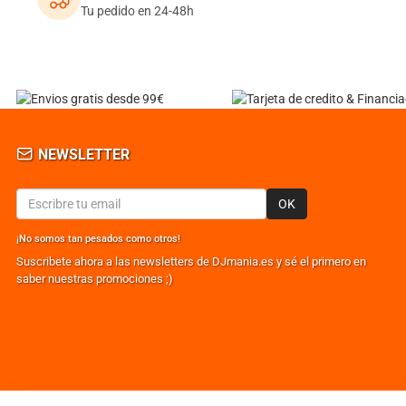
Tu pedido en 24-48h
NEWSLETTER
OK
¡No somos tan pesados como otros!
Suscribete ahora a las newsletters de DJmania.es y sé el primero en
saber nuestras promociones ;)