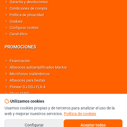
Garantía y devoluciones
Condiciones de compra
Política de privacidad
Cookies
Configurar cookies
Canal ético
PROMOCIONES
Financiación
Altavoces autoamplificados Mackie
Micrófonos Inalámbricos
Altavoces para fiestas
Pioneer DJ DDJ FLX-4
Shure SM58
Altavoces Behringer
Utilizamos cookies
Usamos cookies propias y de terceros para analizar el uso de la
web y mejorar nuestros servicios.
Política de cookies
© DJMANIA 2000-2026 TODOS LOS DERECHOS RESERVADOS
TIENDA DJ ESPECIALISTA EN SONIDO E ILUMINACIÓN PROFESIONAL
Configurar
Aceptar todas