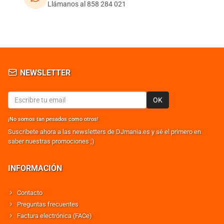
Llámanos al 858 284 021
NEWSLETTER
OK
¡No somos tan pesados como otros!
Suscribete ahora a las newsletters de DJmania.es y sé el primero en
saber nuestras promociones ;)
INFORMACIÓN
Contacto
Preguntas frecuentes
Factura electrónica (FACe)