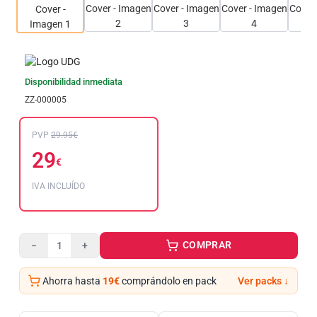
Disponibilidad inmediata
ZZ-000005
PVP
29.95€
29
€
IVA INCLUÍDO
COMPRAR
−
+
Ahorra hasta
19€
comprándolo en pack
Ver packs ↓