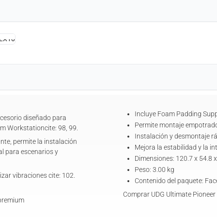
Incluye Foam Padding Suppo
cesorio diseñado para
Permite montaje empotrado 
 Workstationcite: 98, 99.
Instalación y desmontaje rá
nte, permite la instalación
Mejora la estabilidad y la i
al para escenarios y
Dimensiones: 120.7 x 54.8 x
Peso: 3.00 kg
zar vibraciones cite: 102.
Contenido del paquete: Fac
Comprar UDG Ultimate Pioneer
 premium