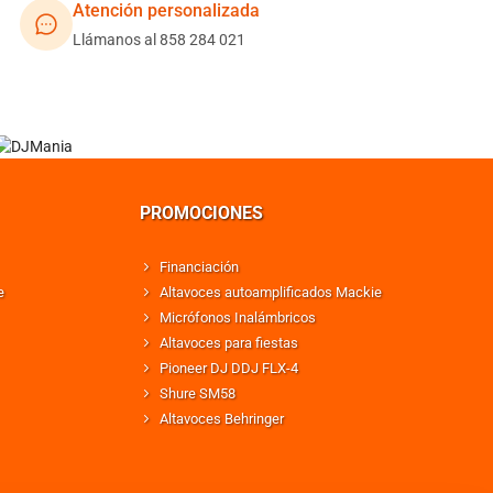
Atención personalizada
Llámanos al 858 284 021
PROMOCIONES
Financiación
e
Altavoces autoamplificados Mackie
Micrófonos Inalámbricos
Altavoces para fiestas
Pioneer DJ DDJ FLX-4
Shure SM58
Altavoces Behringer