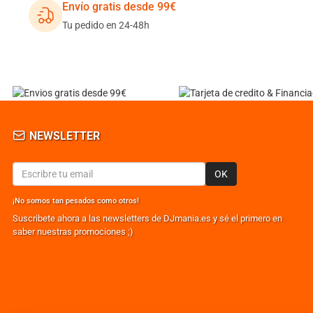
Envío gratis desde 99€
Tu pedido en 24-48h
NEWSLETTER
OK
¡No somos tan pesados como otros!
Suscribete ahora a las newsletters de DJmania.es y sé el primero en
saber nuestras promociones ;)