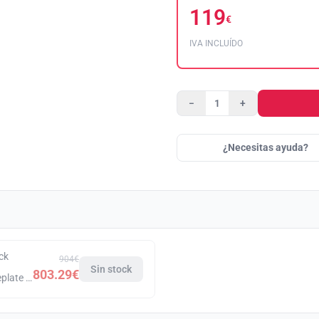
119
€
IVA INCLUÍDO
−
+
¿Necesitas ayuda?
ck
904€
Sin stock
803.29€
 Black