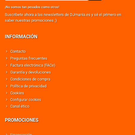
¡No somos tan pesados como otros!
Suscribete ahora a las newsletters de DJmania.es y sé el primero en
saber nuestras promociones ;)
INFORMACIÓN
Contacto
Preguntas frecuentes
Factura electrónica (FACe)
Garantía y devoluciones
Condiciones de compra
Política de privacidad
Cookies
Configurar cookies
Canal ético
PROMOCIONES
Financiación