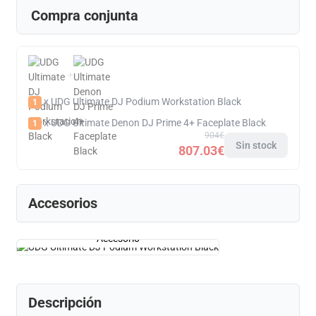
Compra conjunta
+
x UDG Ultimate DJ Podium Workstation Black
1
x UDG Ultimate Denon DJ Prime 4+ Faceplate Black
1
904€
Sin stock
807.03€
Accesorios
Accesorio
Descripción