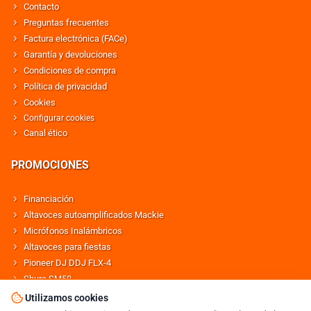
Contacto
Preguntas frecuentes
Factura electrónica (FACe)
Garantía y devoluciones
Condiciones de compra
Política de privacidad
Cookies
Configurar cookies
Canal ético
PROMOCIONES
Financiación
Altavoces autoamplificados Mackie
Micrófonos Inalámbricos
Altavoces para fiestas
Pioneer DJ DDJ FLX-4
Shure SM58
Altavoces Behringer
Utilizamos cookies