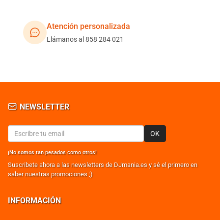
Atención personalizada
Llámanos al 858 284 021
NEWSLETTER
OK
¡No somos tan pesados como otros!
Suscribete ahora a las newsletters de DJmania.es y sé el primero en
saber nuestras promociones ;)
INFORMACIÓN