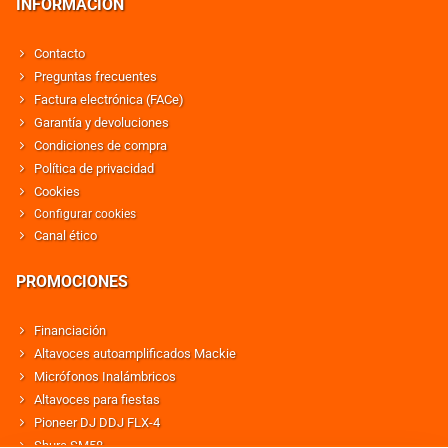
INFORMACIÓN
Contacto
Preguntas frecuentes
Factura electrónica (FACe)
Garantía y devoluciones
Condiciones de compra
Política de privacidad
Cookies
Configurar cookies
Canal ético
PROMOCIONES
Financiación
Altavoces autoamplificados Mackie
Micrófonos Inalámbricos
Altavoces para fiestas
Pioneer DJ DDJ FLX-4
Shure SM58