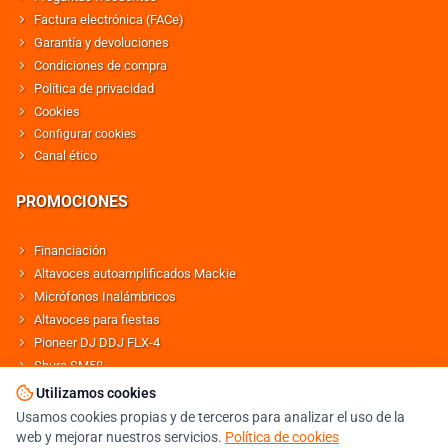
Factura electrónica (FACe)
Garantía y devoluciones
Condiciones de compra
Política de privacidad
Cookies
Configurar cookies
Canal ético
PROMOCIONES
Financiación
Altavoces autoamplificados Mackie
Micrófonos Inalámbricos
Altavoces para fiestas
Pioneer DJ DDJ FLX-4
Shure SM58
Altavoces Behringer
Utilizamos cookies
Usamos cookies propias y de terceros para analizar el uso de la
web y mejorar nuestros servicios.
Política de cookies