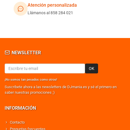
Atención personalizada
Llámanos al 858 284 021
NEWSLETTER
OK
¡No somos tan pesados como otros!
Suscribete ahora a las newsletters de DJmania.es y sé el primero en
saber nuestras promociones ;)
INFORMACIÓN
Contacto
Preguntas frecuentes