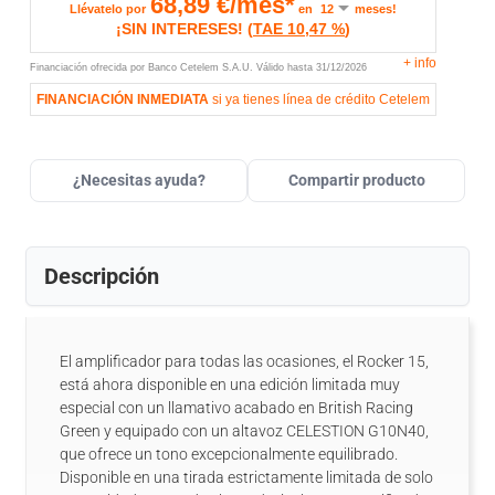
68,89
€/mes*
Llévatelo por
en
meses!
¡SIN INTERESES!
(
TAE
10,47 %
)
+
info
Financiación ofrecida por Banco Cetelem S.A.U.
Válido hasta
31/12/2026
FINANCIACIÓN INMEDIATA
si ya tienes línea de crédito Cetelem
¿Necesitas ayuda?
Compartir producto
Descripción
El amplificador para todas las ocasiones, el Rocker 15,
está ahora disponible en una edición limitada muy
especial con un llamativo acabado en British Racing
Green y equipado con un altavoz CELESTION G10N40,
que ofrece un tono excepcionalmente equilibrado.
Disponible en una tirada estrictamente limitada de solo