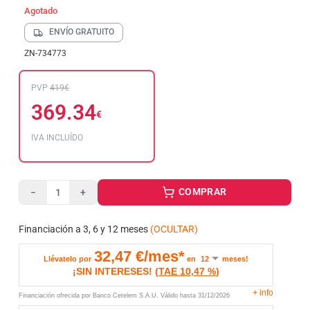
Agotado
ENVÍO GRATUITO
ZN-734773
PVP
419€
369.34
€
IVA INCLUÍDO
COMPRAR
−
+
Financiación a 3, 6 y 12 meses
(OCULTAR)
32,47
€/mes*
Llévatelo por
en
meses!
¡SIN INTERESES!
(
TAE
10,47 %
)
+
info
Financiación ofrecida por Banco Cetelem S.A.U.
Válido hasta
31/12/2026