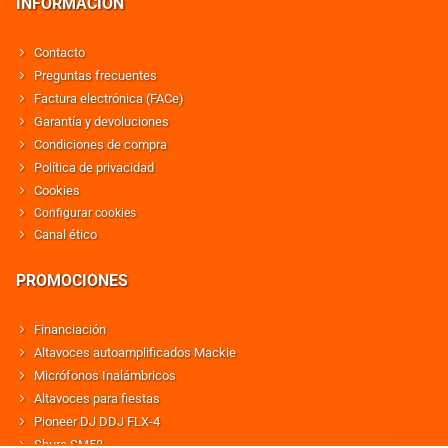
INFORMACIÓN
Contacto
Preguntas frecuentes
Factura electrónica (FACe)
Garantía y devoluciones
Condiciones de compra
Política de privacidad
Cookies
Configurar cookies
Canal ético
PROMOCIONES
Financiación
Altavoces autoamplificados Mackie
Micrófonos Inalámbricos
Altavoces para fiestas
Pioneer DJ DDJ FLX-4
Shure SM58