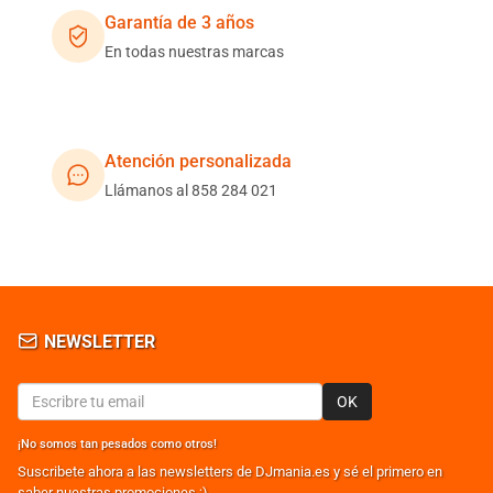
Garantía de 3 años
En todas nuestras marcas
Atención personalizada
Llámanos al 858 284 021
NEWSLETTER
OK
¡No somos tan pesados como otros!
Suscribete ahora a las newsletters de DJmania.es y sé el primero en
saber nuestras promociones ;)