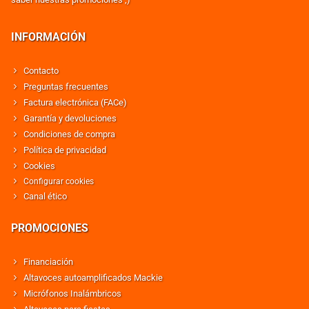
INFORMACIÓN
Contacto
Preguntas frecuentes
Factura electrónica (FACe)
Garantía y devoluciones
Condiciones de compra
Política de privacidad
Cookies
Configurar cookies
Canal ético
PROMOCIONES
Financiación
Altavoces autoamplificados Mackie
Micrófonos Inalámbricos