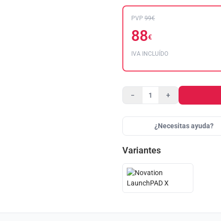
PVP
99€
88
€
IVA INCLUÍDO
−
+
¿Necesitas ayuda?
Variantes