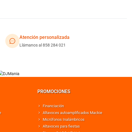
Atención personalizada
Llámanos al 858 284 021
PROMOCIONES
Financiación
e
Altavoces autoamplificados Mackie
Micrófonos Inalámbricos
Altavoces para fiestas