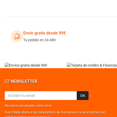
Envío gratis desde 99€
Tu pedido en 24-48h
NEWSLETTER
OK
¡No somos tan pesados como otros!
Suscribete ahora a las newsletters de DJmania.es y sé el primero en