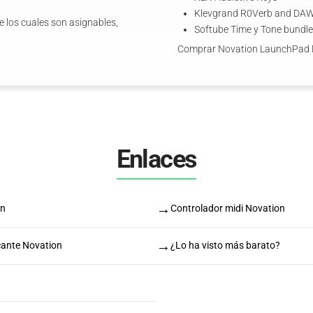
Klevgrand R0Verb and DAW
e los cuales son asignables,
Softube Time y Tone bundle
Comprar Novation LaunchPad 
Enlaces
→
on
Controlador midi Novation
→
cante Novation
¿Lo ha visto más barato?