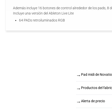
Además incluye 16 botones de control alrededor de los pads, 8 d
Incluye una versión del Ableton Live Lite
64 PADs retroiluminados RGB
→
Pad midi de Novati
→
Productos del fabri
→
Alerta de precio