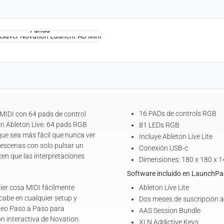
Funda
16 PADs de controls RGB
 MIDI con 64 pads de control
on Ableton Live. 64 pads RGB
81 LEDs RGB
 que sea más fácil que nunca ver
Incluye Ableton Live Lite
y escenas con solo pulsar un
Conexión USB-c
cen que las interpretaciones
Dimensiones: 180 x 180 x 
Software incluido en LaunchPa
er cosa MIDI fácilmente
Ableton Live Lite
cabe en cualquier setup y
Dos meses de suscripción 
video Paso a Paso para
AAS Session Bundle
ón interactiva de Novation.
XLN Addictive Keys