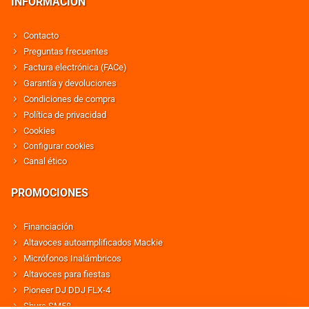
INFORMACIÓN
Contacto
Preguntas frecuentes
Factura electrónica (FACe)
Garantía y devoluciones
Condiciones de compra
Política de privacidad
Cookies
Configurar cookies
Canal ético
PROMOCIONES
Financiación
Altavoces autoamplificados Mackie
Micrófonos Inalámbricos
Altavoces para fiestas
Pioneer DJ DDJ FLX-4
Shure SM58