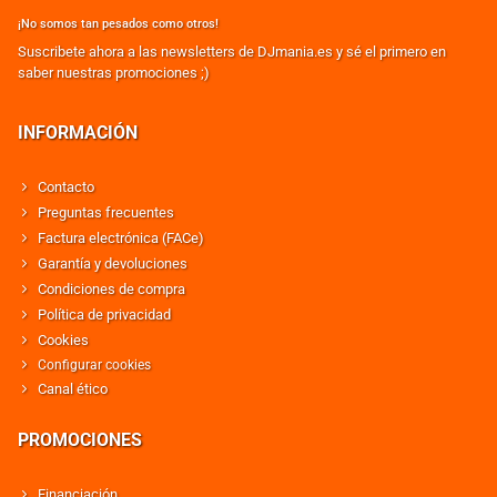
¡No somos tan pesados como otros!
Suscribete ahora a las newsletters de DJmania.es y sé el primero en
saber nuestras promociones ;)
INFORMACIÓN
Contacto
Preguntas frecuentes
Factura electrónica (FACe)
Garantía y devoluciones
Condiciones de compra
Política de privacidad
Cookies
Configurar cookies
Canal ético
PROMOCIONES
Financiación